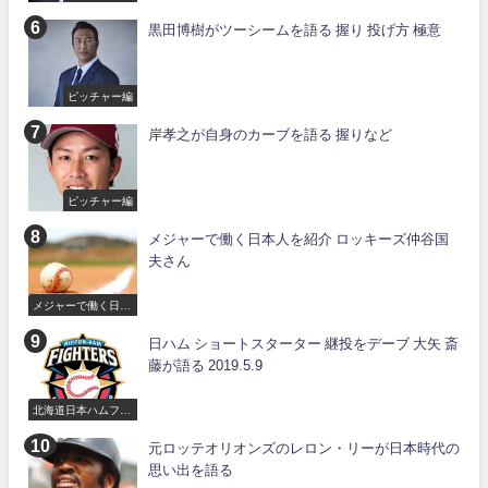
黒田博樹がツーシームを語る 握り 投げ方 極意
ピッチャー編
岸孝之が自身のカーブを語る 握りなど
ピッチャー編
メジャーで働く日本人を紹介 ロッキーズ仲谷国
夫さん
メジャーで働く日本
人
日ハム ショートスターター 継投をデーブ 大矢 斎
藤が語る 2019.5.9
北海道日本ハムファ
イターズ
元ロッテオリオンズのレロン・リーが日本時代の
思い出を語る