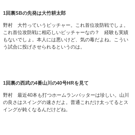
1
回裏SB
の先発は大竹耕太郎
野村 大竹っていうピッチャー。これ首位攻防戦でしょ。
これ首位攻防戦に相応しいピッチャーなの？ 経験も実績
もないでしょ。本人には悪いけど、気の毒だよね。こうい
う試合に投げさせられるというのは。
1
回裏の西武の4
番山川の40
号HR
を見て
野村 最近40本も打つホームランバッターは珍しい。山川
の良さはスイングの速さだよ。普通これだけ太ってるとス
イングが鈍くなるんだけどね。