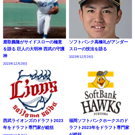
鹿取義隆がサイドスローの極意
ソフトバンク高橋礼がアンダー
を語る 巨人の大明神 西武の守護
スローの技法を語る
神
2023年12月24日
2023年12月29日
西武ライオンズのドラフト2023
福岡ソフトバンクホークスのド
年をドラフト専門家が総括
ラフト2023年をドラフト専門家
が総括