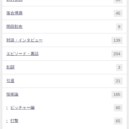
落合博満
45
岡田彰布
9
対談・インタビュー
139
エピソード・裏話
204
乱闘
3
引退
21
技術論
185
ピッチャー編
60
打撃
65