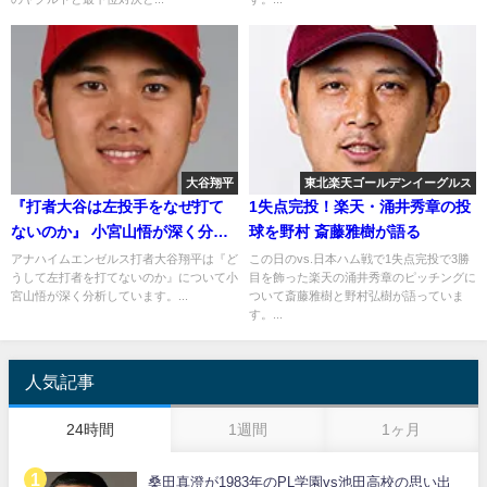
大谷翔平
東北楽天ゴールデンイーグルス
『打者大谷は左投手をなぜ打て
1失点完投！楽天・涌井秀章の投
ないのか』 小宮山悟が深く分析
球を野村 斎藤雅樹が語る
2018年6月
アナハイムエンゼルス打者大谷翔平は『ど
この日のvs.日本ハム戦で1失点完投で3勝
うして左打者を打てないのか』について小
目を飾った楽天の涌井秀章のピッチングに
宮山悟が深く分析しています。...
ついて斎藤雅樹と野村弘樹が語っていま
す。...
人気記事
24時間
1週間
1ヶ月
桑田真澄が1983年のPL学園vs池田高校の思い出