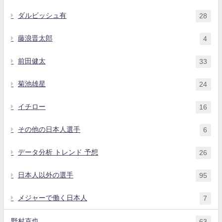
ダルビッシュ有
28
藤浪晋太郎
4
前田健太
33
菊池雄星
24
イチロー
16
その他の日本人選手
6
データ分析 トレンド 予想
26
日本人以外の選手
95
メジャーで働く日本人
7
野村克也
63