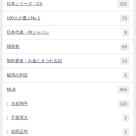
日本シリーズ・CS
202
100人が選ぶNo.1
73
日本代表・侍ジャパン
8
球辞苑
69
契約更改・お金にまつわる話
13
疑惑の判定
5
MLB
404
大谷翔平
110
千賀滉大
2
吉田正尚
1