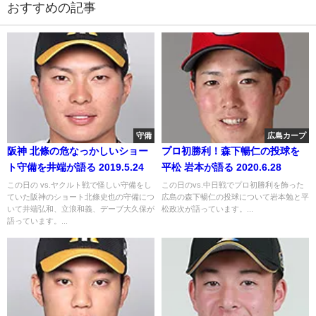
おすすめの記事
守備
広島カープ
阪神 北條の危なっかしいショー
プロ初勝利！森下暢仁の投球を
ト守備を井端が語る 2019.5.24
平松 岩本が語る 2020.6.28
この日の vs.ヤクルト戦で怪しい守備をし
この日のvs.中日戦でプロ初勝利を飾った
ていた阪神のショート北條史也の守備につ
広島の森下暢仁の投球について岩本勉と平
いて井端弘和、立浪和義、デーブ大久保が
松政次が語っています。...
語っています。...