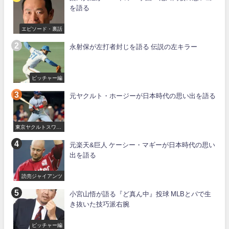
を語る
エピソード・裏話
永射保が左打者封じを語る 伝説の左キラー
ピッチャー編
元ヤクルト・ホージーが日本時代の思い出を語る
東京ヤクルトスワロ
ーズ
元楽天&巨人 ケーシー・マギーが日本時代の思い
出を語る
読売ジャイアンツ
小宮山悟が語る『ど真ん中』投球 MLBとパで生
き抜いた技巧派右腕
ピッチャー編