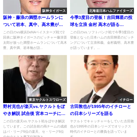
阪神タイガース
北海道日本ハムファイターズ
阪神・藤浪の満塁ホームランに
今季3度目の登板！吉田輝星の投
ついて岩本、真中、高木豊が語
球を立浪 金村 高木が語る
る 2018年9月16日
2020.10.22
この日のvs横浜DeNAベイスターズ戦で2
この日のvs.ソフトバンク戦で今季3度目の
回表に阪神タイガースのピッチャー藤浪晋
登板となった日本ハムの吉田輝星のピッチ
太郎が放った満塁ホームランについて高木
ングについて立浪和義、金村義明、高木豊
豊、真中満、岩本勉が語...
が語っています。...
東京ヤクルトスワローズ
イチロー
野村克也が楽天vs.ヤクルトをぼ
古田敦也が1995年のイチローと
やき解説 試合後 宮本コーチに電
の日本シリーズを語る
話 2018年6月3日
この日の楽天vs.ヤクルト戦をぼやき解説
ヤクルトでキャッチャーをしていた古田敦
しています。この試合前の両チームの成績
也が1995年の日本シリーズでオリックス
はパ・リーグ6位の楽天、セ・リーグ6位
時代のイチローとの勝負を語っていま
のヤクルトと最下位対決と...
す。...