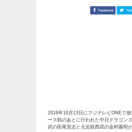
Facebook
Twi
2018年10月13日にフジテレビONE
ース戦のあとに行われた中日ドラゴン
武の田尾安志と元近鉄西武の金村義明