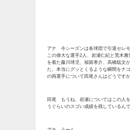
アナ 今シーズンは各球団で引退セレモ
この偉大な選手2人、岩瀬仁紀と荒木雅
を着た藤川球児、福留孝介、高橋聡文
た。本当にグッとくるような瞬間をナ
の両選手について田尾さんはどうです
田尾 もうね、岩瀬についてはこの人
うぐらいのスゴい成績を残しているん
アナ うーん。