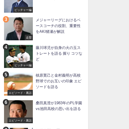
ピッチャー編
メジャーリーグにおけるベ
ースコーチの役割、重要性
をAKI猪瀬が解説
走塁
藤川球児が自身の火の玉ス
トレートを語る 握り コツな
ど
ピッチャー編
槙原寛己と金村義明が高校
野球でのお互いの印象 エピ
ソードを語る
エピソード・裏話
桑田真澄が1983年のPL学園
vs池田高校の思い出を語る
エピソード・裏話