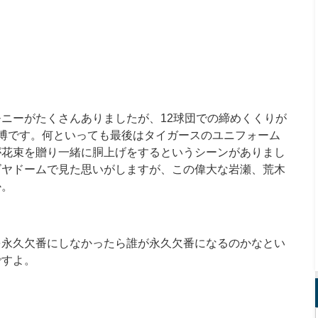
ニーがたくさんありましたが、12球団での締めくくりが
博です。何といっても最後はタイガースのユニフォーム
が花束を贈り一緒に胴上げをするというシーンがありまし
ゴヤドームで見た思いがしますが、この偉大な岩瀬、荒木
か。
を永久欠番にしなかったら誰が永久欠番になるのかなとい
ですよ。