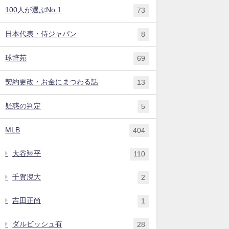
100人が選ぶNo.1
73
日本代表・侍ジャパン
8
球辞苑
69
契約更改・お金にまつわる話
13
疑惑の判定
5
MLB
404
大谷翔平
110
千賀滉大
2
吉田正尚
1
ダルビッシュ有
28