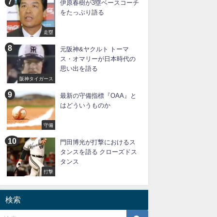
伊原春樹が3塁ベースコーチ
をたっぷり語る
走塁
元阪神&ヤクルト トーマ
ス・オマリーが日本時代の
思い出を語る
阪神タイガース
最新の守備指標『OAA』と
はどういうものか
守備
門田博光が打撃におけるス
タンスを語る クローズドス
タンス
打撃
検索