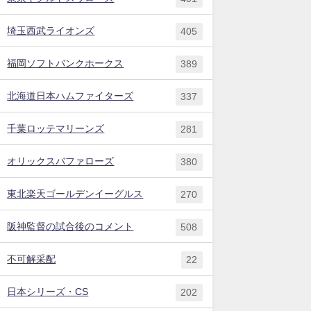
埼玉西武ライオンズ
405
福岡ソフトバンクホークス
389
北海道日本ハムファイターズ
337
千葉ロッテマリーンズ
281
オリックスバファローズ
380
東北楽天ゴールデンイーグルス
270
阪神監督の試合後のコメント
508
不可解采配
22
日本シリーズ・CS
202