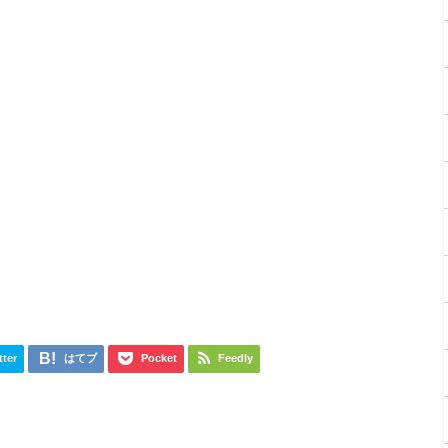
tter
はてブ
Pocket
Feedly