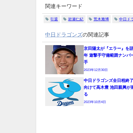
関連キーワード
引退
岩瀬仁紀
荒木雅博
中日ド
中日ドラゴンズ
の関連記事
京田陽太が『エラー』を語る
年 遊撃手守備範囲ナンバ
手
2023年12月30日
中日ドラゴンズ全日程終了
向けて高木豊 池田親興が
る
2023年10月4日