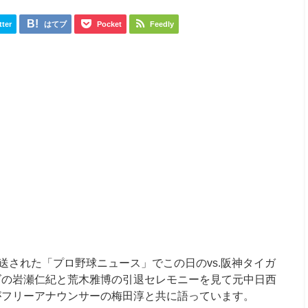
tter
はてブ
Pocket
Feedly
で放送された「プロ野球ニュース」でこの日のvs.阪神タイガ
ズの岩瀬仁紀と荒木雅博の引退セレモニーを見て元中日西
がフリーアナウンサーの梅田淳と共に語っています。