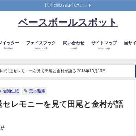
野球に関わるお話スポット
ベースボールスポット
ツイッター
フェイスブック
問い合わせ
サイトマップ
当サ
twitter
facebook
mail
sitemap
の引退セレモニーを見て田尾と金村が語る 2018年10月13日
岩瀬仁紀
荒木雅博
退セレモニーを見て田尾と金村が語
2秒