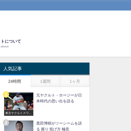
イトについて
about
人気記事
24時間
1週間
1ヶ月
元ヤクルト・ホージーが日
本時代の思い出を語る
東京ヤクルトスワロ
ーズ
黒田博樹がツーシームを語
る 握り 投げ方 極意