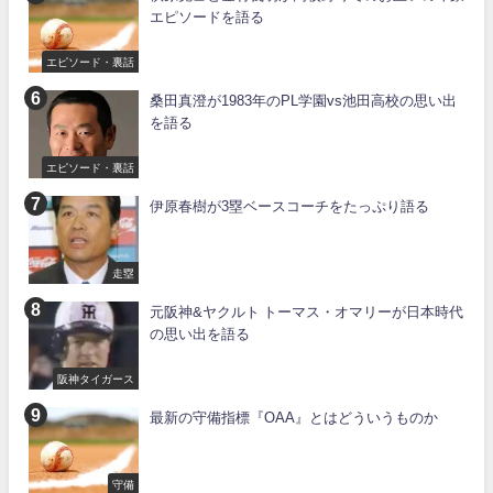
エピソードを語る
エピソード・裏話
桑田真澄が1983年のPL学園vs池田高校の思い出
を語る
エピソード・裏話
伊原春樹が3塁ベースコーチをたっぷり語る
走塁
元阪神&ヤクルト トーマス・オマリーが日本時代
の思い出を語る
阪神タイガース
最新の守備指標『OAA』とはどういうものか
守備