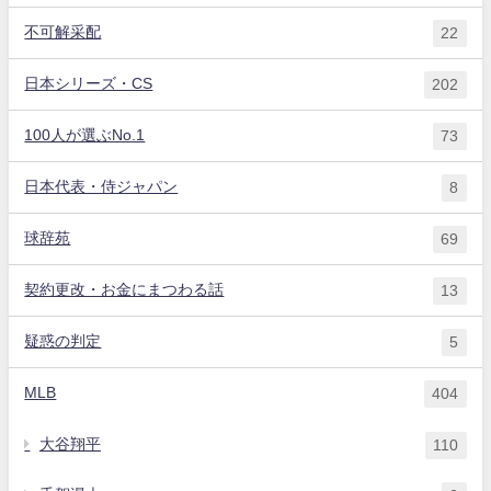
不可解采配
22
日本シリーズ・CS
202
100人が選ぶNo.1
73
日本代表・侍ジャパン
8
球辞苑
69
契約更改・お金にまつわる話
13
疑惑の判定
5
MLB
404
大谷翔平
110