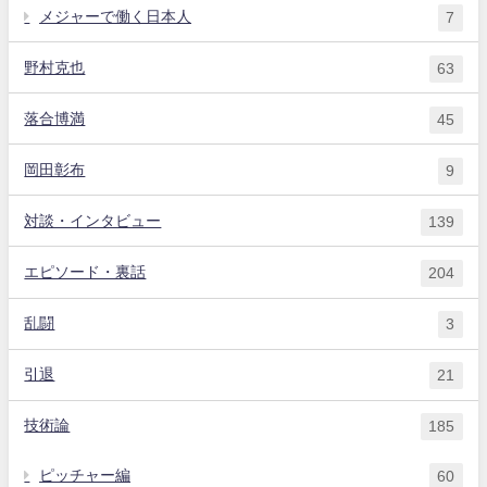
メジャーで働く日本人
7
野村克也
63
落合博満
45
岡田彰布
9
対談・インタビュー
139
エピソード・裏話
204
乱闘
3
引退
21
技術論
185
ピッチャー編
60