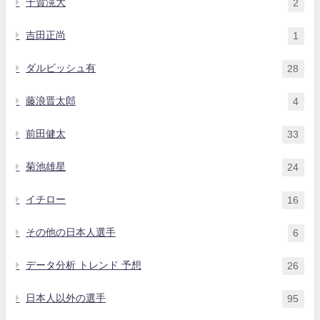
千賀滉大
2
吉田正尚
1
ダルビッシュ有
28
藤浪晋太郎
4
前田健太
33
菊池雄星
24
イチロー
16
その他の日本人選手
6
データ分析 トレンド 予想
26
日本人以外の選手
95