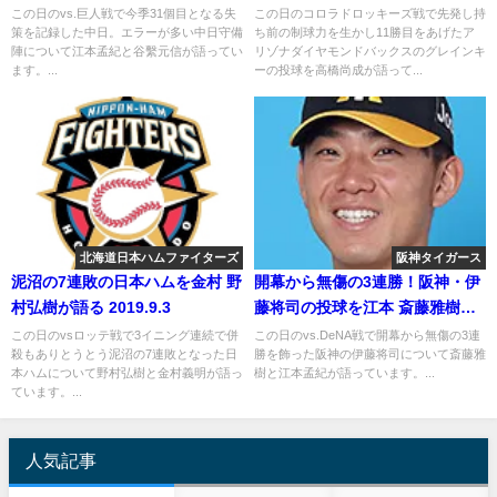
日
この日のvs.巨人戦で今季31個目となる失
この日のコロラドロッキーズ戦で先発し持
策を記録した中日。エラーが多い中日守備
ち前の制球力を生かし11勝目をあげたア
陣について江本孟紀と谷繫元信が語ってい
リゾナダイヤモンドバックスのグレインキ
ます。...
ーの投球を高橋尚成が語って...
北海道日本ハムファイターズ
阪神タイガース
泥沼の7連敗の日本ハムを金村 野
開幕から無傷の3連勝！阪神・伊
村弘樹が語る 2019.9.3
藤将司の投球を江本 斎藤雅樹が
語る
この日のvsロッテ戦で3イニング連続で併
この日のvs.DeNA戦で開幕から無傷の3連
殺もありとうとう泥沼の7連敗となった日
勝を飾った阪神の伊藤将司について斎藤雅
本ハムについて野村弘樹と金村義明が語っ
樹と江本孟紀が語っています。...
ています。...
人気記事