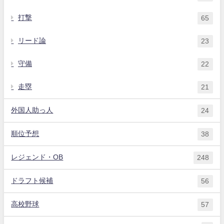
打撃
65
リード論
23
守備
22
走塁
21
外国人助っ人
24
順位予想
38
レジェンド・OB
248
ドラフト候補
56
高校野球
57