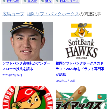
野村弘樹
高木豊
継投
日本シリーズ
広島カープ
,
福岡ソフトバンクホークス
の関連記事
ソフトバンク高橋礼がアンダー
福岡ソフトバンクホークスのド
スローの技法を語る
ラフト2023年をドラフト専門家
が総括
2023年12月24日
2023年10月26日