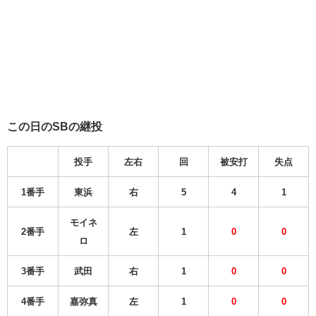
この日のSBの継投
投手
左右
回
被安打
失点
1番手
東浜
右
5
4
1
モイネ
2番手
左
1
0
0
ロ
3番手
武田
右
1
0
0
4番手
嘉弥真
左
1
0
0