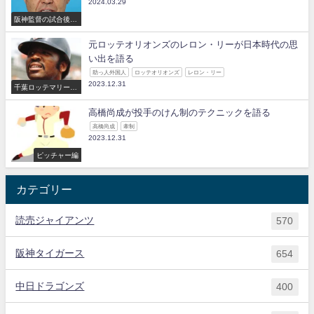
2024.03.29
阪神監督の試合後の
コメント
元ロッテオリオンズのレロン・リーが日本時代の思
い出を語る
助っ人外国人
ロッテオリオンズ
レロン・リー
2023.12.31
千葉ロッテマリーン
ズ
高橋尚成が投手のけん制のテクニックを語る
高橋尚成
牽制
2023.12.31
ピッチャー編
カテゴリー
読売ジャイアンツ
570
阪神タイガース
654
中日ドラゴンズ
400