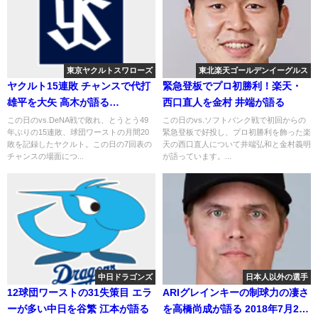
東京ヤクルトスワローズ
東北楽天ゴールデンイーグルス
ヤクルト15連敗 チャンスで代打
緊急登板でプロ初勝利！楽天・
雄平を大矢 高木が語る
西口直人を金村 井端が語る
2019.5.31
この日のvs.DeNA戦で敗れ、とうとう49
この日のvs.ソフトバンク戦で初回からの
年ぶりの15連敗、球団ワーストの月間20
緊急登板で好投し、プロ初勝利を飾った楽
敗を記録したヤクルト。この日の7回表の
天の西口直人について井端弘和と金村義明
チャンスの場面につ...
が語っています。...
中日ドラゴンズ
日本人以外の選手
12球団ワーストの31失策目 エラ
ARIグレインキーの制球力の凄さ
ーが多い中日を谷繁 江本が語る
を高橋尚成が語る 2018年7月23