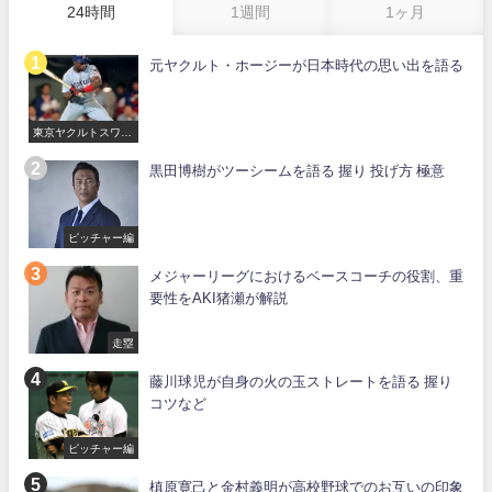
24時間
1週間
1ヶ月
元ヤクルト・ホージーが日本時代の思い出を語る
東京ヤクルトスワロ
ーズ
黒田博樹がツーシームを語る 握り 投げ方 極意
ピッチャー編
メジャーリーグにおけるベースコーチの役割、重
要性をAKI猪瀬が解説
走塁
藤川球児が自身の火の玉ストレートを語る 握り
コツなど
ピッチャー編
槙原寛己と金村義明が高校野球でのお互いの印象