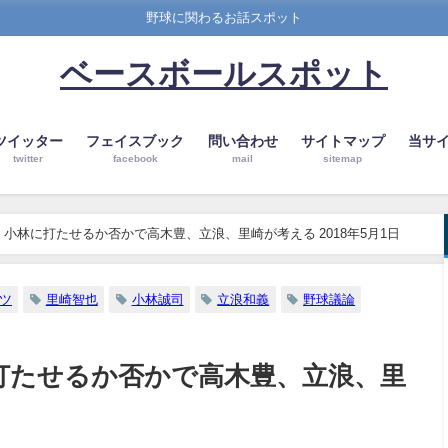
野球に関わるお話スポット
ベースボールスポット
ツイッター
フェイスブック
問い合わせ
サイトマップ
当サ
twitter
facebook
mail
sitemap
小林に打たせるか否かで高木豊、立浪、里崎が考える 2018年5月1日
ツ
里崎智也
小林誠司
立浪和義
野球議論
打たせるか否かで高木豊、立浪、里