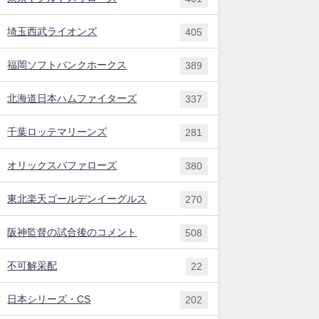
埼玉西武ライオンズ
405
福岡ソフトバンクホークス
389
北海道日本ハムファイターズ
337
千葉ロッテマリーンズ
281
オリックスバファローズ
380
東北楽天ゴールデンイーグルス
270
阪神監督の試合後のコメント
508
不可解采配
22
日本シリーズ・CS
202