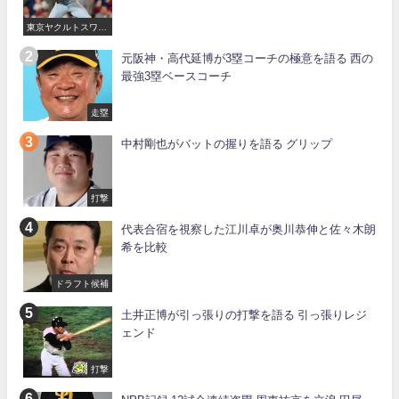
東京ヤクルトスワロ
ーズ
元阪神・高代延博が3塁コーチの極意を語る 西の
最強3塁ベースコーチ
走塁
中村剛也がバットの握りを語る グリップ
打撃
代表合宿を視察した江川卓が奥川恭伸と佐々木朗
希を比較
ドラフト候補
土井正博が引っ張りの打撃を語る 引っ張りレジ
ェンド
打撃