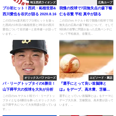
埼玉西武ライオンズ
広島カープ
プロ初ヒット！西武・柘植世那&
我慢の投球で7回無失点の森下暢
西川愛也を谷沢が語る 2020.8.16
仁を谷繁 平松 真中が語る
この日のvs楽天戦でプロ初ヒットを放っ
この日のvs.ヤクルト戦で我慢の投球で7回
た西武の1年目の柘植世那と3年目の西川
無失点の広島の森下暢仁について、そして
愛也について谷沢健一と岩本健一が語って
9回表の攻撃に問題があった広島ベンチに
います。...
ついて平松政次、谷繁元...
オリックスバファローズ
エピソード・裏話
パ・リーグトップタイの6勝目！
『選手にとって良い首脳陣と
山下舜平大の投球を大矢が分析
は』をデーブ、高木豊、笘篠が
語る 2018年10月19日
この日のvs.ヤクルト戦でパ・リーグトッ
選手にとっていい首脳陣とは』をテーマに
プタイとなる6勝目を飾ったオリックスの
デーブ大久保、笘篠賢治、高木豊が語って
山下舜平大について大矢明彦が語っていま
います。...
す。...