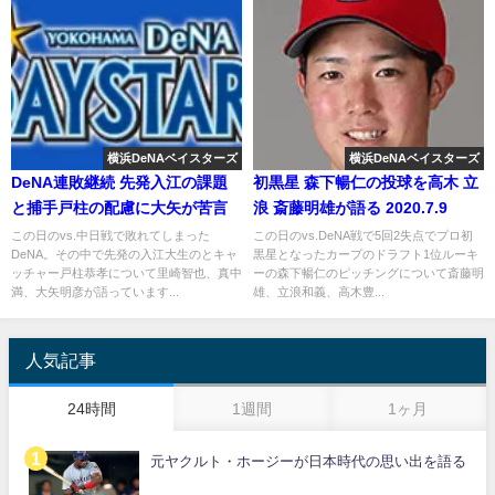
横浜DeNAベイスターズ
横浜DeNAベイスターズ
DeNA連敗継続 先発入江の課題
初黒星 森下暢仁の投球を高木 立
と捕手戸柱の配慮に大矢が苦言
浪 斎藤明雄が語る 2020.7.9
この日のvs.中日戦で敗れてしまった
この日のvs.DeNA戦で5回2失点でプロ初
DeNA。その中で先発の入江大生のとキャ
黒星となったカープのドラフト1位ルーキ
ッチャー戸柱恭孝について里崎智也、真中
ーの森下暢仁のピッチングについて斎藤明
満、大矢明彦が語っています...
雄、立浪和義、高木豊...
人気記事
24時間
1週間
1ヶ月
元ヤクルト・ホージーが日本時代の思い出を語る