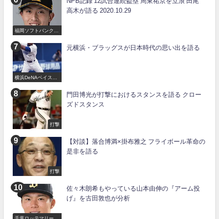
NPB記録 12試合連続盗塁 周東祐京を立浪 田尾
高木が語る 2020.10.29
福岡ソフトバンクホ
ークス
元横浜・ブラッグスが日本時代の思い出を語る
横浜DeNAベイスタ
ーズ
門田博光が打撃におけるスタンスを語る クロー
ズドスタンス
打撃
【対談】落合博満×掛布雅之 フライボール革命の
是非を語る
打撃
佐々木朗希もやっている山本由伸の『アーム投
げ』を古田敦也が分析
千葉ロッテマリーン