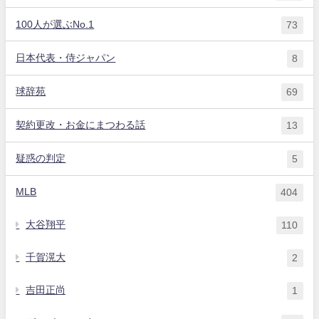
100人が選ぶNo.1
73
日本代表・侍ジャパン
8
球辞苑
69
契約更改・お金にまつわる話
13
疑惑の判定
5
MLB
404
大谷翔平
110
千賀滉大
2
吉田正尚
1