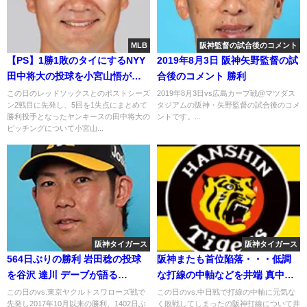
MLB
阪神監督の試合後のコメント
【PS】1勝1敗のタイにするNYY
2019年8月3日 阪神矢野監督の試
田中将大の投球を小宮山悟が解
合後のコメント 勝利
説 2018年10月8日
この日のレッドソックスとのポストシーズ
2019年8月3日vs広島カープ戦@マツダス
ン2戦目に先発し、5回を1失点にまとめて
タジアムの阪神・矢野監督の試合後のコメ
勝利投手となったヤンキースの田中将大の
ントです。...
ピッチングについて小宮山...
阪神タイガース
阪神タイガース
564日ぶりの勝利 岩田稔の投球
阪神またも首位陥落・・・低調
を谷沢 達川 デーブが語る
な打線の中軸などを井端 真中が
2019.4.18
語る
この日のvs.東京ヤクルトスワローズ戦で
この日のvs.中日戦で打線の中軸に元気な
先発し2017年10月以来の勝利、1402日ぶ
く敗戦してしまったの阪神打線について井