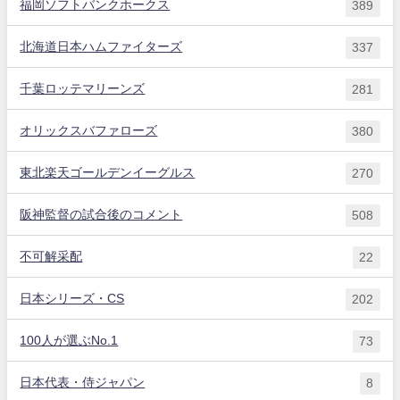
福岡ソフトバンクホークス
389
北海道日本ハムファイターズ
337
千葉ロッテマリーンズ
281
オリックスバファローズ
380
東北楽天ゴールデンイーグルス
270
阪神監督の試合後のコメント
508
不可解采配
22
日本シリーズ・CS
202
100人が選ぶNo.1
73
日本代表・侍ジャパン
8