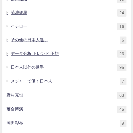
菊池雄星
24
イチロー
16
その他の日本人選手
6
データ分析 トレンド 予想
26
日本人以外の選手
95
メジャーで働く日本人
7
野村克也
63
落合博満
45
岡田彰布
9