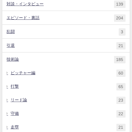
対談・インタビュー
139
エピソード・裏話
204
乱闘
3
引退
21
技術論
185
ピッチャー編
60
打撃
65
リード論
23
守備
22
走塁
21