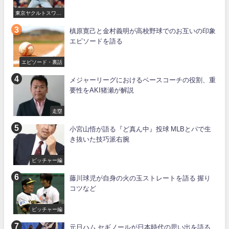
東京ヤクルトスワロ
ーズ
槙原寛己と金村義明が高校野球でのお互いの印象
エピソードを語る
エピソード・裏話
メジャーリーグにおけるベースコーチの役割、重
要性をAKI猪瀬が解説
走塁
小宮山悟が語る『ど真ん中』投球 MLBとパで生
き抜いた技巧派右腕
ピッチャー編
藤川球児が自身の火の玉ストレートを語る 握り
コツなど
ピッチャー編
元日ハム セギノールが日本時代の思い出を語る