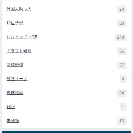
外国人助っ人
24
順位予想
38
レジェンド・OB
248
ドラフト候補
56
高校野球
57
独立リーグ
4
野球議論
94
雑記
1
未分類
16