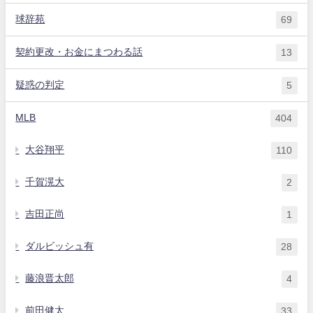
球辞苑
69
契約更改・お金にまつわる話
13
疑惑の判定
5
MLB
404
大谷翔平
110
千賀滉大
2
吉田正尚
1
ダルビッシュ有
28
藤浪晋太郎
4
前田健太
33