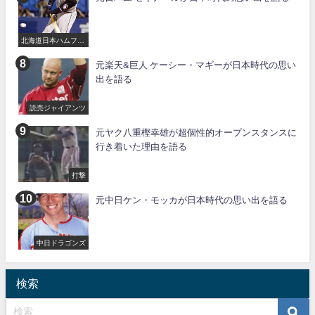
北海道日本ハムファ
イターズ
元楽天&巨人 ケーシー・マギーが日本時代の思い
出を語る
読売ジャイアンツ
元ヤク八重樫幸雄が超個性的オープンスタンスに
行き着いた理由を語る
打撃
元中日ケン・モッカが日本時代の思い出を語る
中日ドラゴンズ
検索