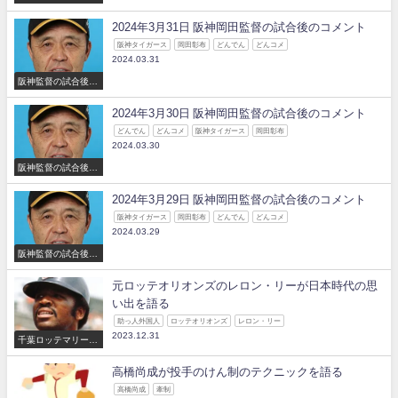
コメント
2024年3月31日 阪神岡田監督の試合後のコメント
阪神タイガース
岡田彰布
どんでん
どんコメ
2024.03.31
阪神監督の試合後の
コメント
2024年3月30日 阪神岡田監督の試合後のコメント
どんでん
どんコメ
阪神タイガース
岡田彰布
2024.03.30
阪神監督の試合後の
コメント
2024年3月29日 阪神岡田監督の試合後のコメント
阪神タイガース
岡田彰布
どんでん
どんコメ
2024.03.29
阪神監督の試合後の
コメント
元ロッテオリオンズのレロン・リーが日本時代の思
い出を語る
助っ人外国人
ロッテオリオンズ
レロン・リー
2023.12.31
千葉ロッテマリーン
ズ
高橋尚成が投手のけん制のテクニックを語る
高橋尚成
牽制