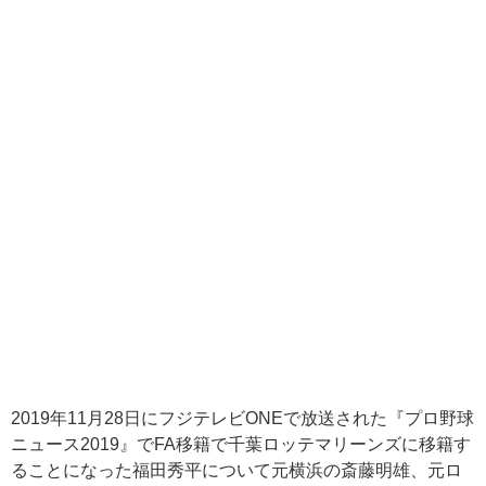
2019
年
11
月
28
日にフジテレビ
ONE
で放送された『プロ野球
ニュース
2019
』で
FA
移籍で千葉ロッテマリーンズに移籍す
ることになった福田秀平について元横浜の斎藤明雄、元ロ