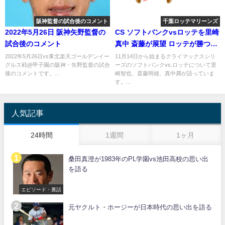
阪神監督の試合後のコメント
千葉ロッテマリーンズ
2022年5月26日 阪神矢野監督の
CS ソフトバンクvsロッテを里崎
試合後のコメント
真中 斎藤が展望 ロッテが勝つに
は
2022年5月26日vs東北楽天ゴールデンイー
11月14日から始まるクライマックスシリ
グルス戦@甲子園の阪神・矢野監督の試合
ーズのソフトバンクvs.ロッテについて里
後のコメントです。...
崎智也、斎藤明雄、真中満が語っていま
す。...
人気記事
24時間
1週間
1ヶ月
桑田真澄が1983年のPL学園vs池田高校の思い出
を語る
エピソード・裏話
元ヤクルト・ホージーが日本時代の思い出を語る