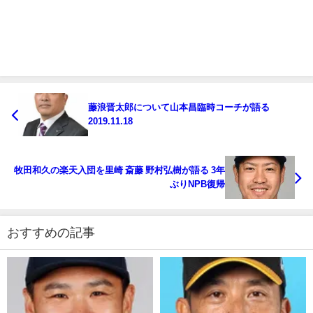
藤浪晋太郎について山本昌臨時コーチが語る
2019.11.18
牧田和久の楽天入団を里崎 斎藤 野村弘樹が語る 3年
ぶりNPB復帰
おすすめの記事