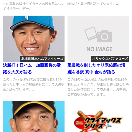
りの完投の阪神タイガースの岩田稔につい
端弘和と真中満が語っています。...
て谷沢健一、デー...
北海道日本ハムファイターズ
オリックスバファローズ
決勝打！日ハム・加藤豪将の活
延長戦を制したオリ宗佑磨の活
躍を大矢が語る
躍を谷沢 真中 金村が語る
2019.7.10
この日のvs.阪神戦で終盤に勝ち越し打を
この日のvs.楽天戦との延長10回の激闘を
放った日本ハムの加藤豪将について大矢明
制したオリックス。好走塁と勝ち越し打を
彦が語っています。...
見せた宗佑磨について谷沢健一、真中満、
金村義明が語っています...