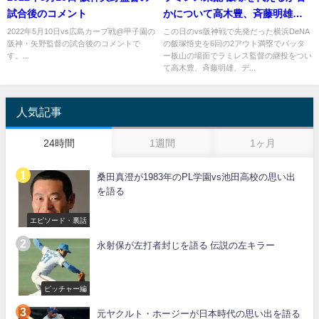
試合後のコメント
かについて高木豊、斉藤明雄、
デーブが語る 2018年5月15日
2022年5月10日vs広島カープ戦@甲子園の
この日のvs阪神戦で先発だった横浜DeNA
阪神・矢野監督の試合後のコメントで
の飯塚悟史を6回の2アウト満塁でバッタ
す。...
ー板山の場面でラミレス監督の継投をつい
て高木豊、斉藤明雄、デ...
人気記事
24時間
1週間
1ヶ月
桑田真澄が1983年のPL学園vs池田高校の思い出
を語る
エピソード・裏話
永射保が左打者封じを語る 伝説の左キラー
ピッチャー編
元ヤクルト・ホージーが日本時代の思い出を語る