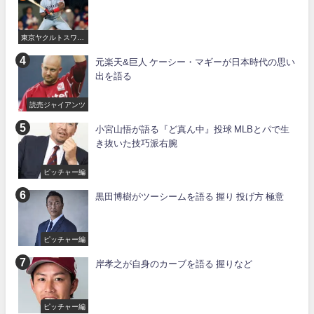
東京ヤクルトスワロ
ーズ
元楽天&巨人 ケーシー・マギーが日本時代の思い
出を語る
読売ジャイアンツ
小宮山悟が語る『ど真ん中』投球 MLBとパで生
き抜いた技巧派右腕
ピッチャー編
黒田博樹がツーシームを語る 握り 投げ方 極意
ピッチャー編
岸孝之が自身のカーブを語る 握りなど
ピッチャー編