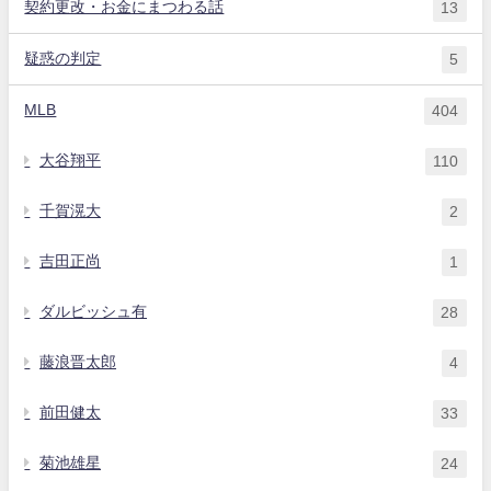
契約更改・お金にまつわる話
13
疑惑の判定
5
MLB
404
大谷翔平
110
千賀滉大
2
吉田正尚
1
ダルビッシュ有
28
藤浪晋太郎
4
前田健太
33
菊池雄星
24