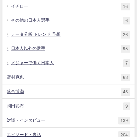
イチロー
16
その他の日本人選手
6
データ分析 トレンド 予想
26
日本人以外の選手
95
メジャーで働く日本人
7
野村克也
63
落合博満
45
岡田彰布
9
対談・インタビュー
139
エピソード・裏話
204