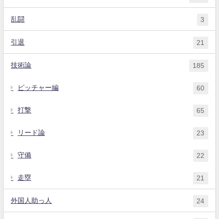
乱闘
3
引退
21
技術論
185
ピッチャー編
60
打撃
65
リード論
23
守備
22
走塁
21
外国人助っ人
24