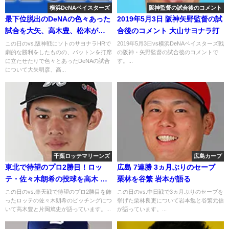
横浜DeNAベイスターズ
阪神監督の試合後のコメント
最下位脱出のDeNAの色々あった
2019年5月3日 阪神矢野監督の試
試合を大矢、高木豊、松本が語
合後のコメント 大山サヨナラ打
る 2018年9月17日
この日のvs.阪神戦にソトのサヨナラHRで
2019年5月3日vs横浜DeNAベイスターズ戦
劇的な勝利をしたものの、パットンを打席
の阪神・矢野監督の試合後のコメントで
に立たせたりで色々とあったDeNAの試合
す。...
について大矢明彦、高...
千葉ロッテマリーンズ
広島カープ
東北で待望のプロ2勝目！ロッ
広島 7連勝 3ヵ月ぶりのセーブ
テ・佐々木朗希の投球を高木 片
栗林を谷繁 岩本が語る
岡が語る
この日のvs.楽天戦で待望のプロ2勝目を飾
この日のvs.中日戦で3ヵ月ぶりのセーブを
ったロッテの佐々木朗希のピッチングにつ
挙げた栗林良吏について岩本勉と谷繁元信
いて高木豊と片岡篤史が語っています。...
が語っています。...