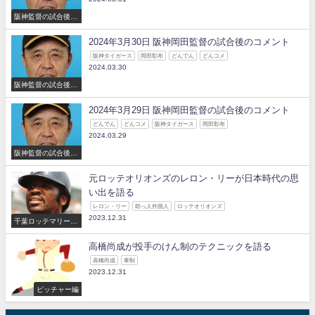
阪神監督の試合後の
コメント
2024年3月30日 阪神岡田監督の試合後のコメント
阪神タイガース
岡田彰布
どんでん
どんコメ
2024.03.30
阪神監督の試合後の
コメント
2024年3月29日 阪神岡田監督の試合後のコメント
どんでん
どんコメ
阪神タイガース
岡田彰布
2024.03.29
阪神監督の試合後の
コメント
元ロッテオリオンズのレロン・リーが日本時代の思
い出を語る
レロン・リー
助っ人外国人
ロッテオリオンズ
2023.12.31
千葉ロッテマリーン
ズ
高橋尚成が投手のけん制のテクニックを語る
高橋尚成
牽制
2023.12.31
ピッチャー編