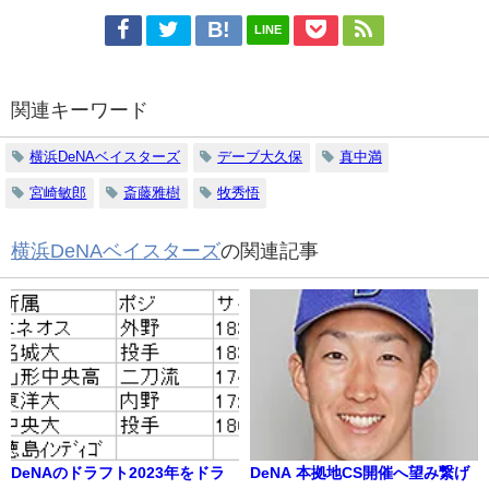
LINE
関連キーワード
横浜DeNAベイスターズ
デーブ大久保
真中満
宮崎敏郎
斎藤雅樹
牧秀悟
横浜DeNAベイスターズ
の関連記事
DeNAのドラフト2023年をドラ
DeNA 本拠地CS開催へ望み繋げ