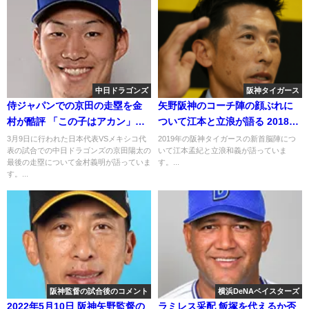
中日ドラゴンズ
阪神タイガース
侍ジャパンでの京田の走塁を金
矢野阪神のコーチ陣の顔ぶれに
村が酷評 「この子はアカン」
ついて江本と立浪が語る 2018年
2019年3月12日
10月20日
3月9日に行われた日本代表VSメキシコ代
2019年の阪神タイガースの新首脳陣につ
表の試合での中日ドラゴンズの京田陽太の
いて江本孟紀と立浪和義が語っていま
最後の走塁について金村義明が語っていま
す。...
す。...
阪神監督の試合後のコメント
横浜DeNAベイスターズ
2022年5月10日 阪神矢野監督の
ラミレス采配 飯塚を代えるか否