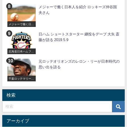
メジャーで働く日本人を紹介 ロッキーズ仲谷国
夫さん
メジャーで働く日本
人
日ハム ショートスターター 継投をデーブ 大矢 斎
藤が語る 2019.5.9
北海道日本ハムファ
イターズ
元ロッテオリオンズのレロン・リーが日本時代の
思い出を語る
千葉ロッテマリーン
ズ
検索
アーカイブ