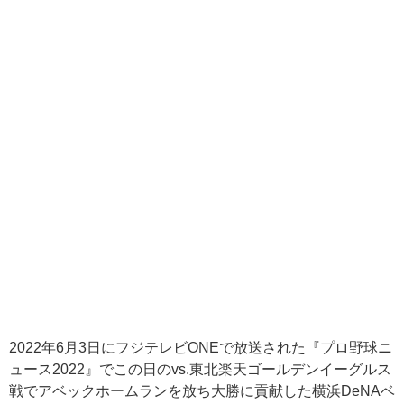
2022年6月3日にフジテレビONEで放送された『プロ野球ニ
ュース2022』でこの日のvs.東北楽天ゴールデンイーグルス
戦でアベックホームランを放ち大勝に貢献した横浜DeNAベ