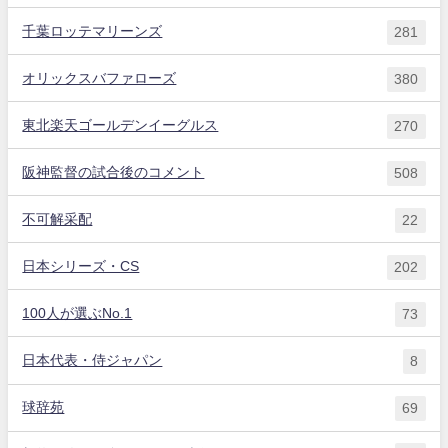
千葉ロッテマリーンズ
281
オリックスバファローズ
380
東北楽天ゴールデンイーグルス
270
阪神監督の試合後のコメント
508
不可解采配
22
日本シリーズ・CS
202
100人が選ぶNo.1
73
日本代表・侍ジャパン
8
球辞苑
69