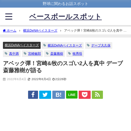
野球に関わるお話スポット
ベースボールスポット
ホーム
横浜DeNAベイスターズ
アベック彈！宮崎&牧のスゴい2人を真中 デ
ーブ 斎藤雅樹が語る
横浜DeNAベイスターズ
横浜DeNAベイスターズ
デーブ大久保
真中満
宮崎敏郎
斎藤雅樹
牧秀悟
アベック彈！宮崎&牧のスゴい2人を真中 デーブ
斎藤雅樹が語る
2022年6月4日
2022年6月4日
2分26秒
LINE