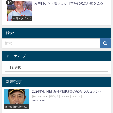
元中日ケン・モッカが日本時代の思い出を語る
中日ドラゴンズ
検索
アーカイブ
新着記事
2024年4月4日 阪神岡田監督の試合後のコメント
阪神タイガース
岡田彰布
どんでん
どんコメ
2024.04.04
阪神監督の試合後の
コメント