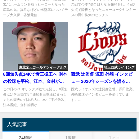
31号ホームランを放ちヒーローとなった
ス戦で今季7試合目となる先発をし、4回3
広島の丸。異常なほどの出塁率についてデ
失点で降板となったニューヨークヤンキー
ーブ大久保、谷繁元信、...
スの田中将大のピッチン...
東北楽天ゴールデンイーグルス
埼玉西武ライオンズ
8回無失点14Kで奪三振王へ 則本
西武 辻監督 源田 外崎 インタビ
の投球を平松、江本、金村が語
ュー 2020年シーズンを語る
る 2018年9月6日
2020.2.2
この日のvs.オリックス戦で先発し、8回無
西武ライオンズの辻発彦監督、源田壮亮、
失点14奪三振で5年連続奪三振王にまっし
外崎修汰がインタビューを受けていま
ぐらの楽天の則本昂大について平松政次、
す。...
江本孟紀、金村義明が...
人気記事
24時間
1週間
1ヶ月