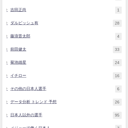
吉田正尚
1
ダルビッシュ有
28
藤浪晋太郎
4
前田健太
33
菊池雄星
24
イチロー
16
その他の日本人選手
6
データ分析 トレンド 予想
26
日本人以外の選手
95
メジャーで働く日本人