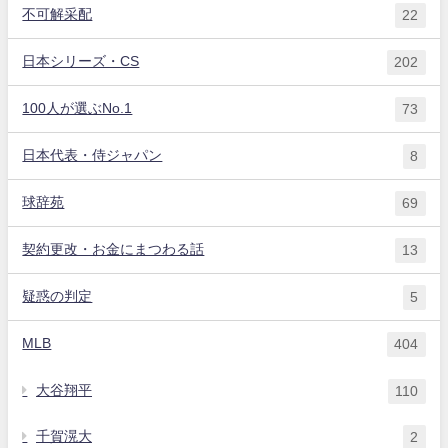
不可解采配
22
日本シリーズ・CS
202
100人が選ぶNo.1
73
日本代表・侍ジャパン
8
球辞苑
69
契約更改・お金にまつわる話
13
疑惑の判定
5
MLB
404
大谷翔平
110
千賀滉大
2