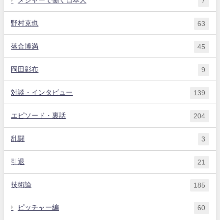
7
野村克也
63
落合博満
45
岡田彰布
9
対談・インタビュー
139
エピソード・裏話
204
乱闘
3
引退
21
技術論
185
ピッチャー編
60