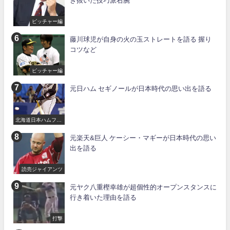
き抜いた技巧派右腕
ピッチャー編
藤川球児が自身の火の玉ストレートを語る 握り
コツなど
ピッチャー編
元日ハム セギノールが日本時代の思い出を語る
北海道日本ハムファ
イターズ
元楽天&巨人 ケーシー・マギーが日本時代の思い
出を語る
読売ジャイアンツ
元ヤク八重樫幸雄が超個性的オープンスタンスに
行き着いた理由を語る
打撃