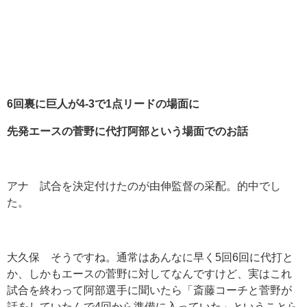
6
回裏に巨人が4-3
で1
点リードの場面に
先発エースの菅野に代打阿部という場面でのお話
アナ 試合を決定付けたのが由伸監督の采配。的中でし
た。
大久保 そうですね。通常はあんなに早く5回6回に代打と
か、しかもエースの菅野に対してなんですけど、実はこれ
試合を終わって阿部選手に聞いたら「斎藤コーチと菅野が
話をしていたんで4回から準備に入っていた」ということら