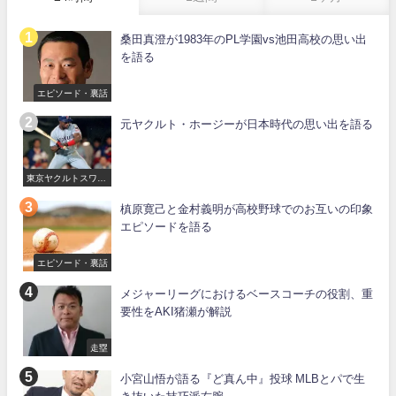
桑田真澄が1983年のPL学園vs池田高校の思い出
を語る
エピソード・裏話
元ヤクルト・ホージーが日本時代の思い出を語る
東京ヤクルトスワロ
ーズ
槙原寛己と金村義明が高校野球でのお互いの印象
エピソードを語る
エピソード・裏話
メジャーリーグにおけるベースコーチの役割、重
要性をAKI猪瀬が解説
走塁
小宮山悟が語る『ど真ん中』投球 MLBとパで生