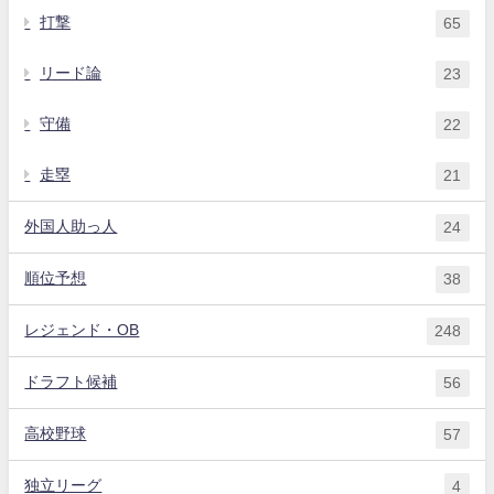
打撃
65
リード論
23
守備
22
走塁
21
外国人助っ人
24
順位予想
38
レジェンド・OB
248
ドラフト候補
56
高校野球
57
独立リーグ
4