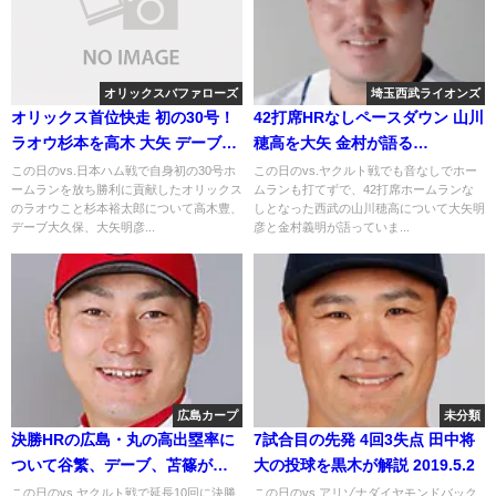
オリックスバファローズ
埼玉西武ライオンズ
オリックス首位快走 初の30号！
42打席HRなしペースダウン 山川
ラオウ杉本を高木 大矢 デーブが
穂高を大矢 金村が語る
語る
2019.6.15
この日のvs.日本ハム戦で自身初の30号ホ
この日のvs.ヤクルト戦でも音なしでホー
ームランを放ち勝利に貢献したオリックス
ムランも打てずで、42打席ホームランな
のラオウこと杉本裕太郎について高木豊、
しとなった西武の山川穂高について大矢明
デーブ大久保、大矢明彦...
彦と金村義明が語っていま...
広島カープ
未分類
決勝HRの広島・丸の高出塁率に
7試合目の先発 4回3失点 田中将
ついて谷繁、デーブ、苫篠が語
大の投球を黒木が解説 2019.5.2
る 2018年8月31日
この日のvs.ヤクルト戦で延長10回に決勝
この日のvs.アリゾナダイヤモンドバック