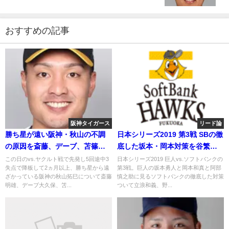
おすすめの記事
阪神タイガース
リード論
勝ち星が遠い阪神・秋山の不調
日本シリーズ2019 第3戦 SBの徹
の原因を斎藤、デーブ、苫篠が
底した坂本・岡本対策を谷繁が
語る 2018年8月17日
語る
この日のvs.ヤクルト戦で先発し5回途中3
日本シリーズ2019 巨人vs.ソフトバンクの
失点で降板して2ヵ月以上、勝ち星から遠
第3戦。巨人の坂本勇人と岡本和真と阿部
ざかっている阪神の秋山拓巳について斎藤
慎之助に見るソフトバンクの徹底した対策
明雄、デーブ大久保、笘...
ついて立浪和義、野...