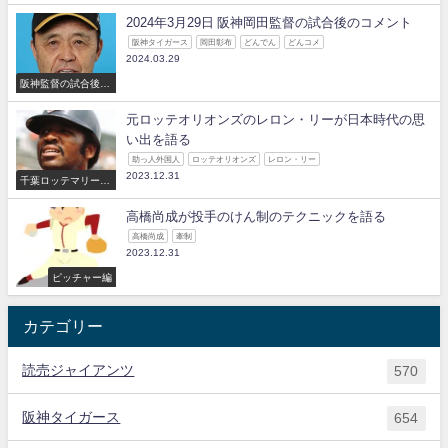
コメント
2024年3月29日 阪神岡田監督の試合後のコメント
阪神タイガース
岡田彰布
どんでん
どんコメ
2024.03.29
阪神監督の試合後の
コメント
元ロッテオリオンズのレロン・リーが日本時代の思
い出を語る
助っ人外国人
ロッテオリオンズ
レロン・リー
2023.12.31
千葉ロッテマリーン
ズ
高橋尚成が投手のけん制のテクニックを語る
高橋尚成
牽制
2023.12.31
ピッチャー編
カテゴリー
読売ジャイアンツ
570
阪神タイガース
654