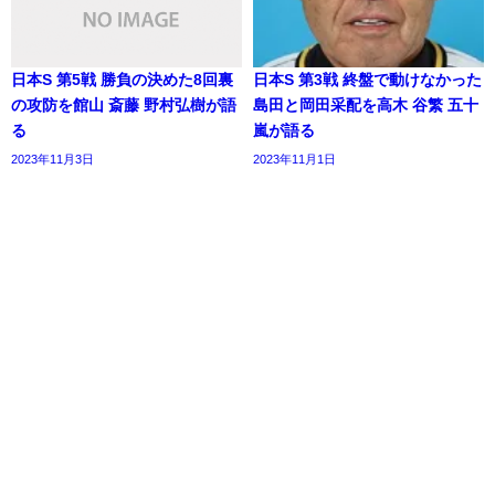
日本S 第5戦 勝負の決めた8回裏
日本S 第3戦 終盤で動けなかった
の攻防を館山 斎藤 野村弘樹が語
島田と岡田采配を高木 谷繁 五十
る
嵐が語る
2023年11月3日
2023年11月1日