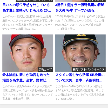
日ハムの順位予想を外している
3勝目！燕キラー勝野昌慶の投球
高木豊と里崎がいじられる 2018
を大矢 松本 デーブが語る
年5月26日
2020.10.6
この日のvs.西武戦で乱打戦を制した北海
2020年10月6日にフジテレビONEで放送さ
道日本ハムファイターズの順位を下位に予
れた『プロ野球ニュース 2020』でこの日
想をしていた高木豊と里崎智也がフリーア
のvs.東京ヤクルトスワローズ戦で先発
ナウンサーの梅田淳にいじ...
し、3勝目を飾...
広島カープ
福岡ソフトバンクホークス
鈴木誠也に新井が助言を送った
スタメン落ちから活躍 SB松田に
場面を高木豊、金村、野村弘樹
ついて大矢、岩本、斉藤明雄が
が語る 2018年9月12日
語る 2018年6月3日
この日のvs.横浜DeNAベイスターズ戦の7
この日のvsDeNAで6/1のスタメン落ちか
回裏に広島カープの鈴木誠也が新井貴浩か
ら6/2と6/3の2試合連続で猛打賞、そして
らアドバイスを受けているシーンについて
この日は2ホームランを打って意地を見せ
高木豊、金村義明、野...
ているSBの松...