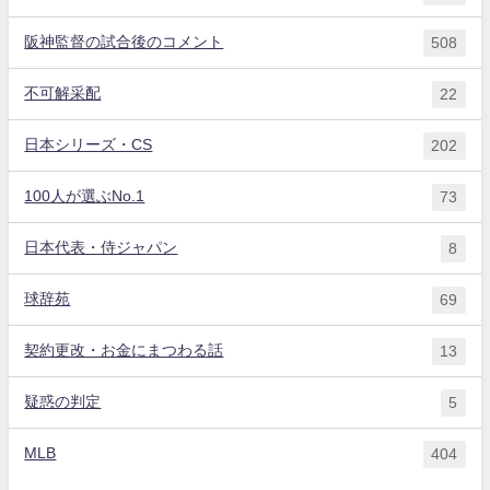
阪神監督の試合後のコメント
508
不可解采配
22
日本シリーズ・CS
202
100人が選ぶNo.1
73
日本代表・侍ジャパン
8
球辞苑
69
契約更改・お金にまつわる話
13
疑惑の判定
5
MLB
404