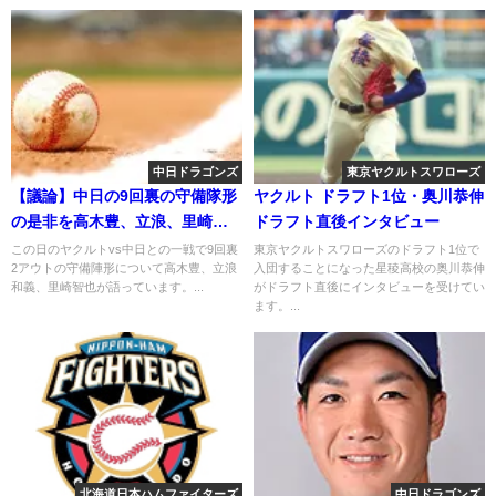
中日ドラゴンズ
東京ヤクルトスワローズ
【議論】中日の9回裏の守備隊形
ヤクルト ドラフト1位・奥川恭伸
の是非を高木豊、立浪、里崎が
ドラフト直後インタビュー
考える 2018年5月1日
この日のヤクルトvs中日との一戦で9回裏
東京ヤクルトスワローズのドラフト1位で
2アウトの守備陣形について高木豊、立浪
入団することになった星稜高校の奥川恭伸
和義、里崎智也が語っています。...
がドラフト直後にインタビューを受けてい
ます。...
北海道日本ハムファイターズ
中日ドラゴンズ