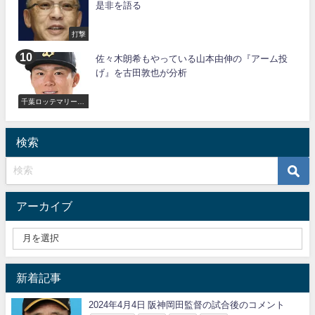
是非を語る
打撃
佐々木朗希もやっている山本由伸の『アーム投
げ』を古田敦也が分析
千葉ロッテマリーン
ズ
検索
アーカイブ
新着記事
2024年4月4日 阪神岡田監督の試合後のコメント