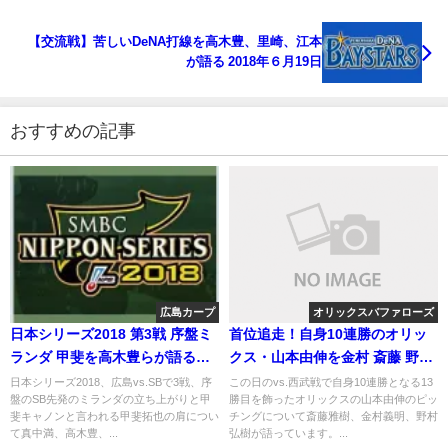
【交流戦】苦しいDeNA打線を高木豊、里崎、江本
が語る 2018年６月19日
おすすめの記事
広島カープ
オリックスバファローズ
日本シリーズ2018 第3戦 序盤ミ
首位追走！自身10連勝のオリッ
ランダ 甲斐を高木豊らが語る
クス・山本由伸を金村 斎藤 野村
2018年10月30日
が語る
日本シリーズ2018、広島vs.SBで3戦、序
この日のvs.西武戦で自身10連勝となる13
盤のSB先発のミランダの立ち上がりと甲
勝目を飾ったオリックスの山本由伸のピッ
斐キャノンと言われる甲斐拓也の肩につい
チングについて斎藤雅樹、金村義明、野村
て真中満、高木豊、...
弘樹が語っています。...