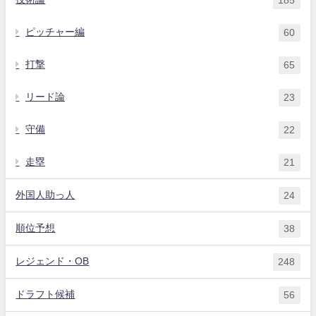
185
ピッチャー編
60
打撃
65
リード論
23
守備
22
走塁
21
外国人助っ人
24
順位予想
38
レジェンド・OB
248
ドラフト候補
56