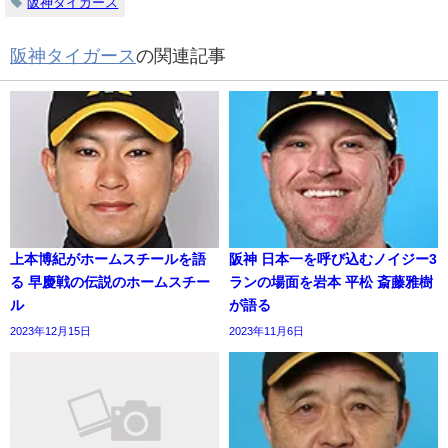
阪神タイガース
阪神タイガース
の関連記事
上本博紀がホームスチールを語
阪神 日本一を呼び込むノイジー3
る 早慶戦の伝説のホームスチー
ランの場面を岩本 平松 斎藤雅樹
ル
が語る
2023年12月15日
2023年11月6日