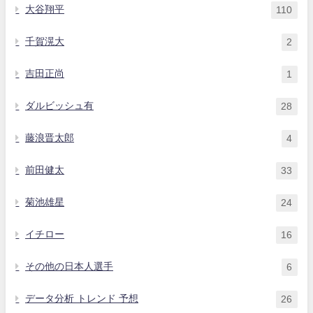
大谷翔平
110
千賀滉大
2
吉田正尚
1
ダルビッシュ有
28
藤浪晋太郎
4
前田健太
33
菊池雄星
24
イチロー
16
その他の日本人選手
6
データ分析 トレンド 予想
26