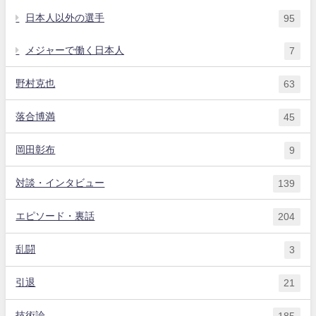
日本人以外の選手
95
メジャーで働く日本人
7
野村克也
63
落合博満
45
岡田彰布
9
対談・インタビュー
139
エピソード・裏話
204
乱闘
3
引退
21
技術論