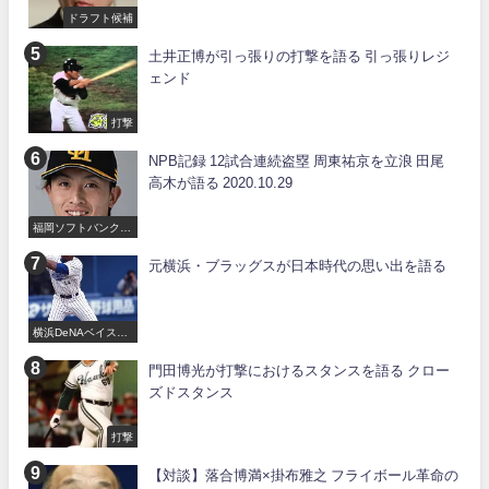
ドラフト候補
土井正博が引っ張りの打撃を語る 引っ張りレジ
ェンド
打撃
NPB記録 12試合連続盗塁 周東祐京を立浪 田尾
高木が語る 2020.10.29
福岡ソフトバンクホ
ークス
元横浜・ブラッグスが日本時代の思い出を語る
横浜DeNAベイスタ
ーズ
門田博光が打撃におけるスタンスを語る クロー
ズドスタンス
打撃
【対談】落合博満×掛布雅之 フライボール革命の