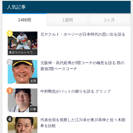
人気記事
24時間
1週間
1ヶ月
元ヤクルト・ホージーが日本時代の思い出を語る
東京ヤクルトスワロ
ーズ
元阪神・高代延博が3塁コーチの極意を語る 西の
最強3塁ベースコーチ
走塁
中村剛也がバットの握りを語る グリップ
打撃
代表合宿を視察した江川卓が奥川恭伸と佐々木朗
希を比較