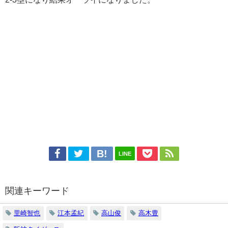
LINE
関連キーワード
里崎智也
江本孟紀
高山俊
高木豊