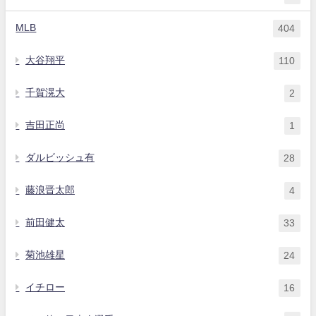
MLB
404
大谷翔平
110
千賀滉大
2
吉田正尚
1
ダルビッシュ有
28
藤浪晋太郎
4
前田健太
33
菊池雄星
24
イチロー
16