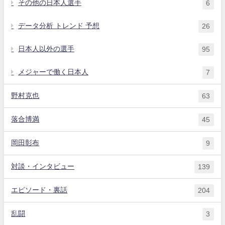
その他の日本人選手
6
データ分析 トレンド 予想
26
日本人以外の選手
95
メジャーで働く日本人
7
野村克也
63
落合博満
45
岡田彰布
9
対談・インタビュー
139
エピソード・裏話
204
乱闘
3