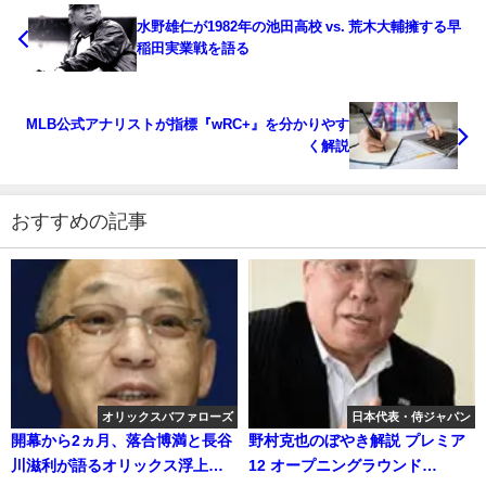
水野雄仁が1982年の池田高校 vs. 荒木大輔擁する早
稲田実業戦を語る
MLB公式アナリストが指標『wRC+』を分かりやす
く解説
おすすめの記事
オリックスバファローズ
日本代表・侍ジャパン
開幕から2ヵ月、落合博満と長谷
野村克也のぼやき解説 プレミア
川滋利が語るオリックス浮上の
12 オープニングラウンド