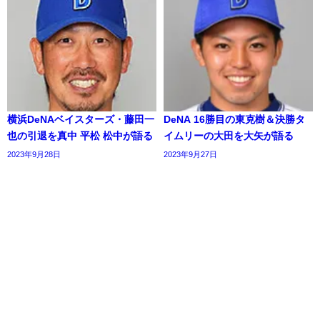
横浜DeNAベイスターズ・藤田一
DeNA 16勝目の東克樹＆決勝タ
也の引退を真中 平松 松中が語る
イムリーの大田を大矢が語る
2023年9月28日
2023年9月27日