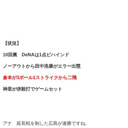
【状況】
10
回裏 DeNA
は1
点ビハインド
ノーアウトから田中浩康がエラー出塁
倉本が3
ボール1
ストライクから二飛
神里が併殺打でゲームセット
アナ 延長戦を制した広島が連勝ですね。