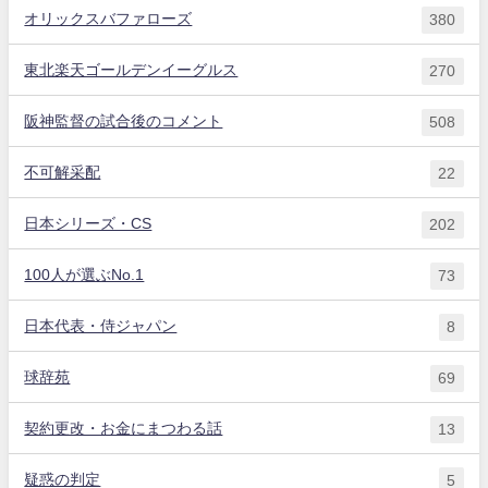
オリックスバファローズ
380
東北楽天ゴールデンイーグルス
270
阪神監督の試合後のコメント
508
不可解采配
22
日本シリーズ・CS
202
100人が選ぶNo.1
73
日本代表・侍ジャパン
8
球辞苑
69
契約更改・お金にまつわる話
13
疑惑の判定
5