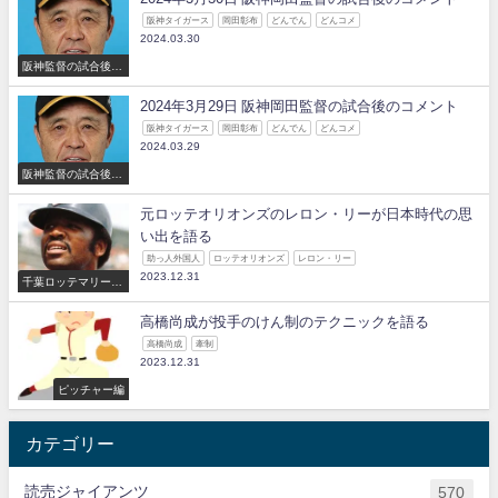
阪神タイガース
岡田彰布
どんでん
どんコメ
2024.03.30
阪神監督の試合後の
コメント
2024年3月29日 阪神岡田監督の試合後のコメント
阪神タイガース
岡田彰布
どんでん
どんコメ
2024.03.29
阪神監督の試合後の
コメント
元ロッテオリオンズのレロン・リーが日本時代の思
い出を語る
助っ人外国人
ロッテオリオンズ
レロン・リー
2023.12.31
千葉ロッテマリーン
ズ
高橋尚成が投手のけん制のテクニックを語る
高橋尚成
牽制
2023.12.31
ピッチャー編
カテゴリー
読売ジャイアンツ
570