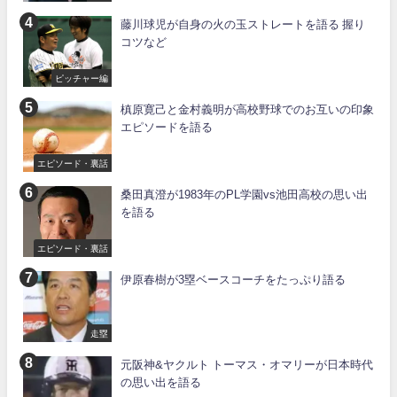
藤川球児が自身の火の玉ストレートを語る 握り
コツなど
ピッチャー編
槙原寛己と金村義明が高校野球でのお互いの印象
エピソードを語る
エピソード・裏話
桑田真澄が1983年のPL学園vs池田高校の思い出
を語る
エピソード・裏話
伊原春樹が3塁ベースコーチをたっぷり語る
走塁
元阪神&ヤクルト トーマス・オマリーが日本時代
の思い出を語る