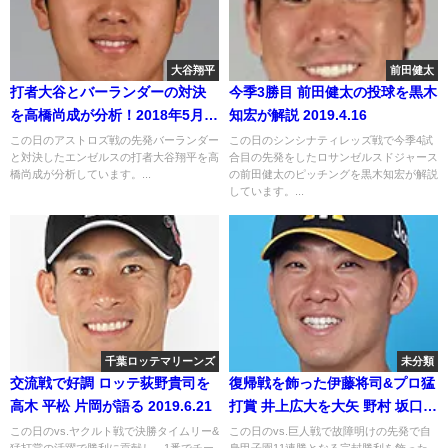
大谷翔平
前田健太
打者大谷とバーランダーの対決
今季3勝目 前田健太の投球を黒木
を高橋尚成が分析！2018年5月
知宏が解説 2019.4.16
17日
この日のアストロズ戦の先発バーランダー
この日のシンシナティレッズ戦で今季4試
と対決したエンゼルスの打者大谷翔平を高
合目の先発をしたロサンゼルスドジャース
橋尚成が分析しています。...
の前田健太のピッチングを黒木知宏が解説
しています。...
千葉ロッテマリーンズ
未分類
交流戦で好調 ロッテ荻野貴司を
復帰戦を飾った伊藤将司&プロ猛
高木 平松 片岡が語る 2019.6.21
打賞 井上広大を大矢 野村 坂口が
語る
この日のvs.ヤクルト戦で決勝タイムリー&
この日のvs.巨人戦で故障明けの先発で自
猛打賞の活躍で勝利に貢献し、1番でチー
身甲子園11連勝となる完封勝利を飾った