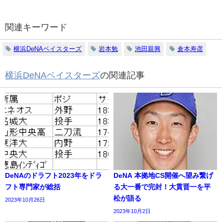
関連キーワード
横浜DeNAベイスターズ
岩本勉
池田親興
倉本寿彦
横浜DeNAベイスターズ
の関連記事
DeNAのドラフト2023年をドラ
DeNA 本拠地CS開催へ望み繋げ
フト専門家が総括
る大一番で完封！大貫晋一を平
松が語る
2023年10月26日
2023年10月2日