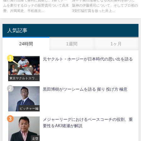
ムを牽引するロッテの荻野貴司ついて高木
阪神の伊藤将司について、そしてプロ初の
豊、片岡篤史、平松政次...
3安打猛打賞を放った井上...
人気記事
24時間
1週間
1ヶ月
元ヤクルト・ホージーが日本時代の思い出を語る
東京ヤクルトスワロ
ーズ
黒田博樹がツーシームを語る 握り 投げ方 極意
ピッチャー編
メジャーリーグにおけるベースコーチの役割、重
要性をAKI猪瀬が解説
走塁