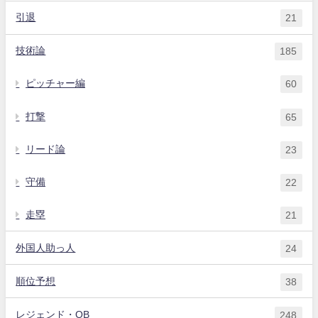
引退
21
技術論
185
ピッチャー編
60
打撃
65
リード論
23
守備
22
走塁
21
外国人助っ人
24
順位予想
38
レジェンド・OB
248