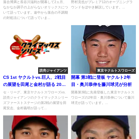
カギ 2018年5月23日
2019.11.9
落合博満と長谷川滋利が開幕して2ヵ月、
野村克也がプレミア12のオープニングラ
なかなか調子の上がらないオリックスにつ
ウンドをぼやき解説しています。...
いて語っています。途中から落合の不調期
の対処法について語っていま...
読売ジャイアンツ
東京ヤクルトスワローズ
CS 1st ヤクルトvs.巨人、2戦目
開幕 第3戦に登板 ヤクルト2年
の展望を田尾と金村が語る 2018
目・奥川恭伸を藤川球児が分析
年10月13日
セ・リーグ、東京ヤクルトスワローズvs.
開幕第3戦に先発登板した東京ヤクルトス
読売ジャイアンツのクライマックスシリー
ワローズの2年目・奥川恭伸について藤川
ズファーストステージの第2戦の展望を田
球児が語っています。...
尾安志、金村義明が語って...