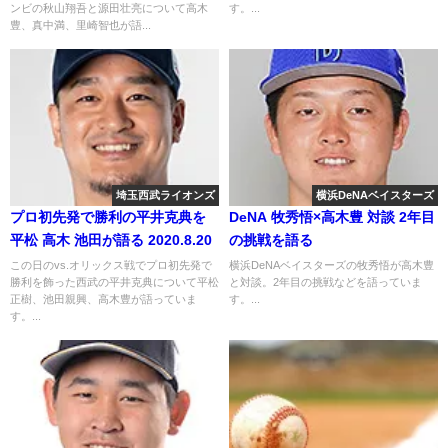
ンビの秋山翔吾と源田壮亮について高木
す。...
豊、真中満、里崎智也が語...
埼玉西武ライオンズ
横浜DeNAベイスターズ
プロ初先発で勝利の平井克典を
DeNA 牧秀悟×高木豊 対談 2年目
平松 高木 池田が語る 2020.8.20
の挑戦を語る
この日のvs.オリックス戦でプロ初先発で
横浜DeNAベイスターズの牧秀悟が高木豊
勝利を飾った西武の平井克典について平松
と対談。2年目の挑戦などを語っていま
正樹、池田親興、高木豊が語っていま
す。...
す。...