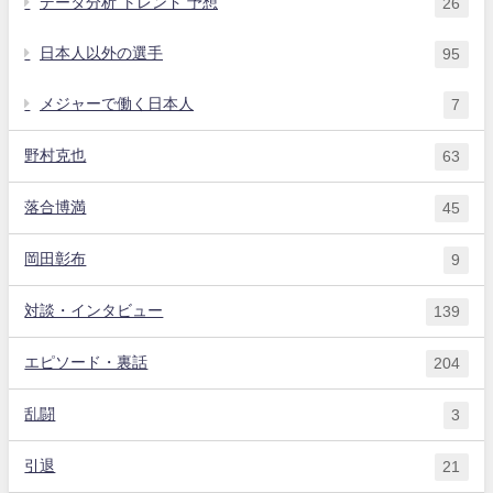
データ分析 トレンド 予想
26
日本人以外の選手
95
メジャーで働く日本人
7
野村克也
63
落合博満
45
岡田彰布
9
対談・インタビュー
139
エピソード・裏話
204
乱闘
3
引退
21