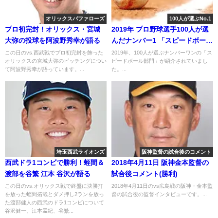
オリックスバファローズ
100人が選ぶNo.1
プロ初完封！オリックス・宮城
2019年 プロ野球選手100人が選
大弥の投球を阿波野秀幸が語る
んだナンバー1 「スピードボール
部門」
この日のvs.西武戦でプロ初完封を飾った
2019年、100人が選ぶナンバーワンの「ス
オリックスの宮城大弥のピッチングについ
ピードボール部門」が紹介されていまし
て阿波野秀幸が語っています。...
た。...
埼玉西武ライオンズ
阪神監督の試合後のコメント
西武ドラ1コンビで勝利！蛭間＆
2018年4月11日 阪神金本監督の
渡部を谷繁 江本 谷沢が語る
試合後コメント(勝利)
この日のvs.オリックス戦で終盤に決勝打
2018年4月11日のvs広島戦の阪神・金本監
を放った蛭間拓哉とダメ押し2ランを放っ
督の試合後の監督インタビューです。...
た渡部健人の西武のドラ1コンビについて
谷沢健一、江本孟紀、谷繁...