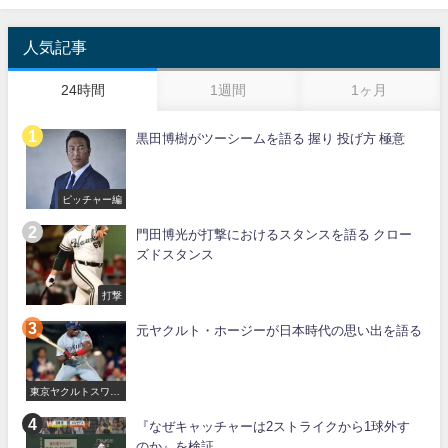
人気記事
24時間
1週間
1ヶ月
黒田博樹がツーシームを語る 握り 投げ方 極意
ピッチャー編
門田博光が打撃におけるスタンスを語る クロー
ズドスタンス
打撃
元ヤクルト・ホージーが日本時代の思い出を語る
東京ヤクルトスワロ
ーズ
『なぜキャッチャーは2ストライクから1球外す
のか』を検証