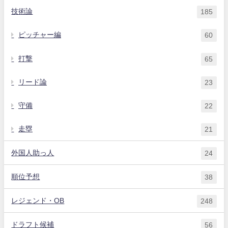
技術論
185
ピッチャー編
60
打撃
65
リード論
23
守備
22
走塁
21
外国人助っ人
24
順位予想
38
レジェンド・OB
248
ドラフト候補
56