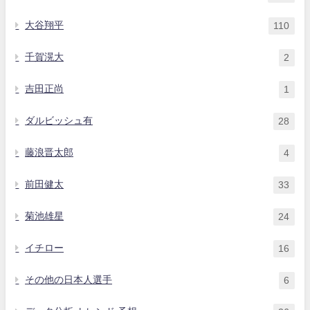
大谷翔平
110
千賀滉大
2
吉田正尚
1
ダルビッシュ有
28
藤浪晋太郎
4
前田健太
33
菊池雄星
24
イチロー
16
その他の日本人選手
6