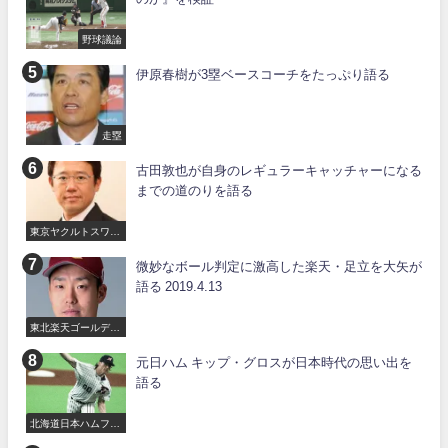
野球議論
伊原春樹が3塁ベースコーチをたっぷり語る
走塁
古田敦也が自身のレギュラーキャッチャーになる
までの道のりを語る
東京ヤクルトスワロ
ーズ
微妙なボール判定に激高した楽天・足立を大矢が
語る 2019.4.13
東北楽天ゴールデン
イーグルス
元日ハム キップ・グロスが日本時代の思い出を
語る
北海道日本ハムファ
イターズ