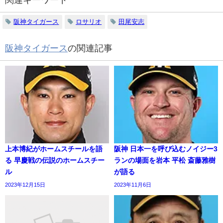
阪神タイガース
ロサリオ
田尾安志
阪神タイガース
の関連記事
上本博紀がホームスチールを語
阪神 日本一を呼び込むノイジー3
る 早慶戦の伝説のホームスチー
ランの場面を岩本 平松 斎藤雅樹
ル
が語る
2023年12月15日
2023年11月6日