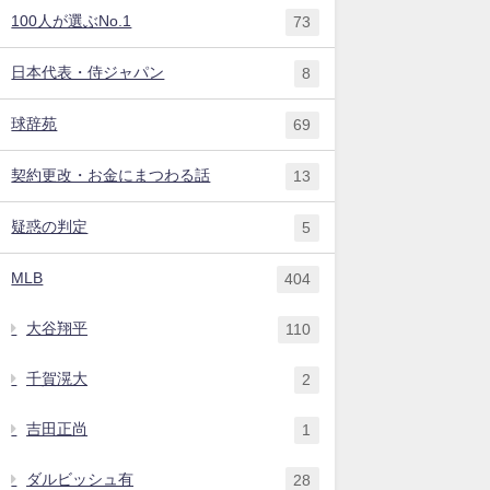
100人が選ぶNo.1
73
日本代表・侍ジャパン
8
球辞苑
69
契約更改・お金にまつわる話
13
疑惑の判定
5
MLB
404
大谷翔平
110
千賀滉大
2
吉田正尚
1
ダルビッシュ有
28