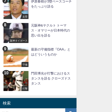
伊原春樹が3塁ベースコーチ
をたっぷり語る
走塁
元阪神&ヤクルト トーマ
ス・オマリーが日本時代の
思い出を語る
阪神タイガース
最新の守備指標『OAA』と
はどういうものか
守備
門田博光が打撃におけるス
タンスを語る クローズドス
タンス
打撃
検索