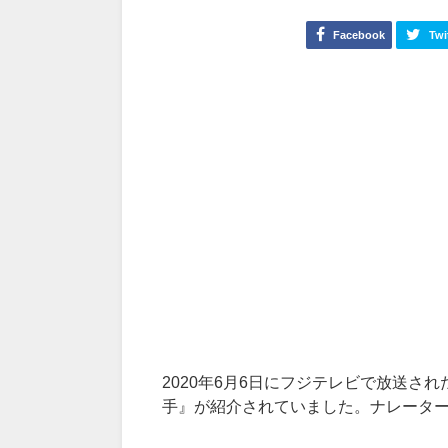
Facebook
Twi
2020
年
6
月
6
日にフジテレビで放送され
手』が紹介されていました。ナレータ