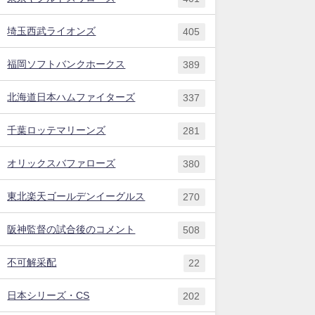
埼玉西武ライオンズ
405
福岡ソフトバンクホークス
389
北海道日本ハムファイターズ
337
千葉ロッテマリーンズ
281
オリックスバファローズ
380
東北楽天ゴールデンイーグルス
270
阪神監督の試合後のコメント
508
不可解采配
22
日本シリーズ・CS
202