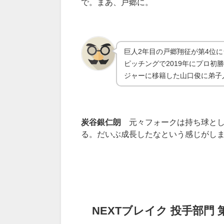
で。まあ、戸郷に。
巨人2年目の戸郷翔征が第4位
ピッチングで2019年にプロ初
ジャーに移籍した山口俊に弟子
炭谷銀仁朗
元々フォークは持ち球とし
る。だいぶ成長したなという感じがし
NEXT
ブレイク
投手部門