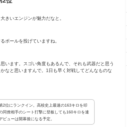
第
2
位
大きいエンジンが魅力だなと。
るボールを投げていますね。
思います。スゴい角度もあるんで、それも武器だと思う
るかなと思いますんで。
1
日も早く対戦してどんなものな
第2位にランクイン。高校史上最速の163キロを叩
の同僚相手のシート打撃に登板しても160キロを連
デビューは開幕後になる予定。