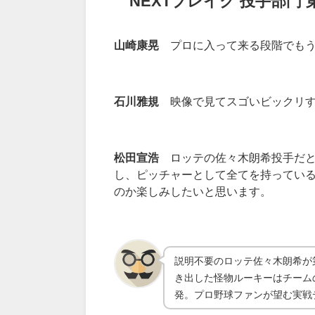
NEXT
ブレイク
投手部門
山崎康晃
プロに入って来る段階でもう
石川雅規
映像で見てスゴいビックリす
松田宣浩
ロッテの佐々木朗希投手だと
し、ピッチャーとして全てを持ってい
のか楽しみしたいと思います。
説明不要のロッテ佐々木朗希が
き出した怪物ルーキーはチーム
発。プロ野球ファンが望む実戦