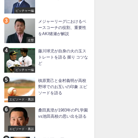
ピッチャー編
メジャーリーグにおけるベ
ースコーチの役割、重要性
をAKI猪瀬が解説
走塁
藤川球児が自身の火の玉ス
トレートを語る 握り コツな
ど
ピッチャー編
槙原寛己と金村義明が高校
野球でのお互いの印象 エピ
ソードを語る
エピソード・裏話
桑田真澄が1983年のPL学園
vs池田高校の思い出を語る
エピソード・裏話