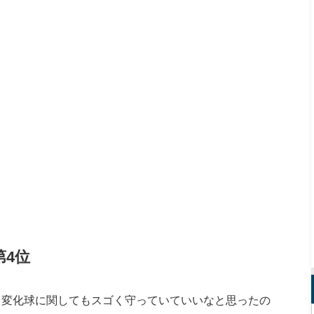
第
4
位
変化球に関してもスゴく守っていていいなと思ったの