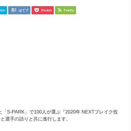
tter
はてブ
Pocket
Feedly
た「
S-PARK
」で
100
人が選ぶ『
2020
年
NEXT
ブレイク投
ーと選手の語りと共に進行します。