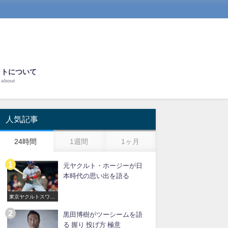
イトについて
about
人気記事
24時間
1週間
1ヶ月
元ヤクルト・ホージーが日
本時代の思い出を語る
東京ヤクルトスワロ
ーズ
黒田博樹がツーシームを語
る 握り 投げ方 極意