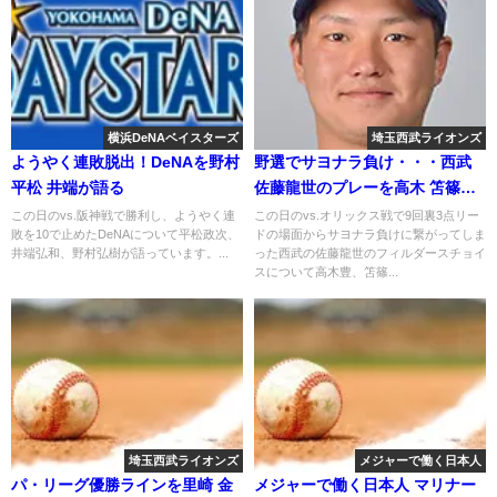
横浜DeNAベイスターズ
埼玉西武ライオンズ
ようやく連敗脱出！DeNAを野村
野選でサヨナラ負け・・・西武
平松 井端が語る
佐藤龍世のプレーを高木 笘篠が
語る
この日のvs.阪神戦で勝利し、ようやく連
この日のvs.オリックス戦で9回裏3点リー
敗を10で止めたDeNAについて平松政次、
ドの場面からサヨナラ負けに繋がってしま
井端弘和、野村弘樹が語っています。...
った西武の佐藤龍世のフィルダースチョイ
スについて高木豊、笘篠...
埼玉西武ライオンズ
メジャーで働く日本人
パ・リーグ優勝ラインを里崎 金
メジャーで働く日本人 マリナー