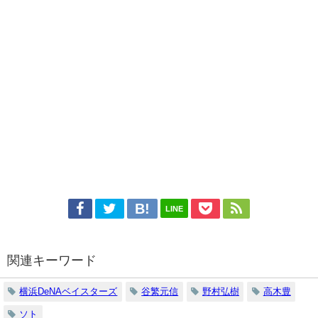
LINE
関連キーワード
横浜DeNAベイスターズ
谷繁元信
野村弘樹
高木豊
ソト