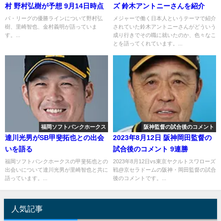
村 野村弘樹が予想 9月14日時点
ズ 鈴木アントニーさんを紹介
パ・リーグの優勝ラインについて野村弘
メジャーで働く日本人というテーマで紹介
樹、里崎智也、金村義明が語っていま
されていた鈴木アントニーさんがどういう
す。...
成り行きでその職に就いたのか、色々なこ
とを語ってくれています。...
福岡ソフトバンクホークス
阪神監督の試合後のコメント
達川光男がSB甲斐拓也との出会
2023年8月12日 阪神岡田監督の
いを語る
試合後のコメント 9連勝
福岡ソフトバンクホークスの甲斐拓也との
2023年8月12日vs東京ヤクルトスワローズ
出会いについて達川光男が里崎智也と共に
戦@京セラドームの阪神・岡田監督の試合
語っています。...
後のコメントです。...
人気記事