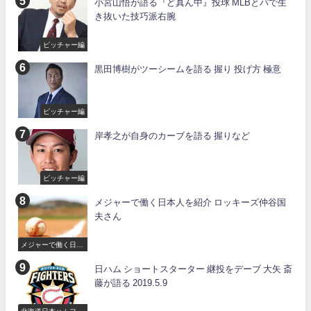
小宮山悟が語る『ど真ん中』投球 MLBとパで生
き抜いた技巧派右腕
ピッチャー編
黒田博樹がツーシームを語る 握り 投げ方 極意
ピッチャー編
岸孝之が自身のカーブを語る 握りなど
ピッチャー編
メジャーで働く日本人を紹介 ロッキーズ仲谷国
夫さん
メジャーで働く日本
人
日ハム ショートスターター 継投をデーブ 大矢 斎
藤が語る 2019.5.9
北海道日本ハムファ