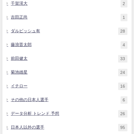
千賀滉大
2
吉田正尚
1
ダルビッシュ有
28
藤浪晋太郎
4
前田健太
33
菊池雄星
24
イチロー
16
その他の日本人選手
6
データ分析 トレンド 予想
26
日本人以外の選手
95