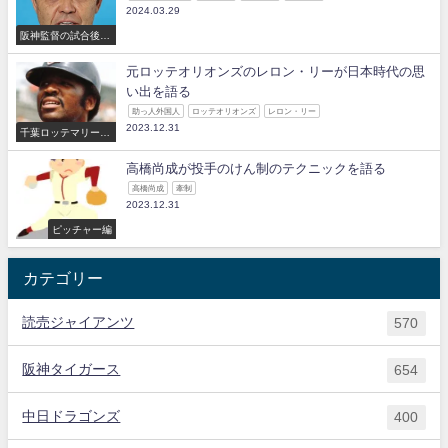
2024.03.29
阪神監督の試合後の
コメント
元ロッテオリオンズのレロン・リーが日本時代の思
い出を語る
助っ人外国人
ロッテオリオンズ
レロン・リー
2023.12.31
千葉ロッテマリーン
ズ
高橋尚成が投手のけん制のテクニックを語る
高橋尚成
牽制
2023.12.31
ピッチャー編
カテゴリー
読売ジャイアンツ
570
阪神タイガース
654
中日ドラゴンズ
400