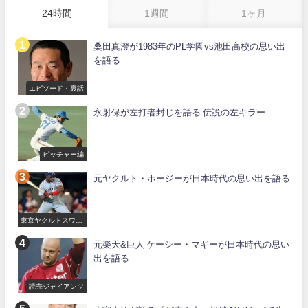
24時間
1週間
1ヶ月
桑田真澄が1983年のPL学園vs池田高校の思い出
を語る
エピソード・裏話
永射保が左打者封じを語る 伝説の左キラー
ピッチャー編
元ヤクルト・ホージーが日本時代の思い出を語る
東京ヤクルトスワロ
ーズ
元楽天&巨人 ケーシー・マギーが日本時代の思い
出を語る
読売ジャイアンツ