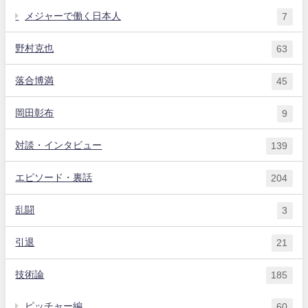
メジャーで働く日本人
7
野村克也
63
落合博満
45
岡田彰布
9
対談・インタビュー
139
エピソード・裏話
204
乱闘
3
引退
21
技術論
185
ピッチャー編
60