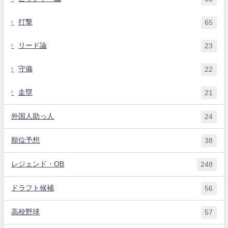
打撃
65
リード論
23
守備
22
走塁
21
外国人助っ人
24
順位予想
38
レジェンド・OB
248
ドラフト候補
56
高校野球
57