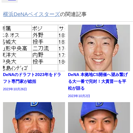
横浜DeNAベイスターズ
の関連記事
DeNAのドラフト2023年をドラ
DeNA 本拠地CS開催へ望み繋げ
フト専門家が総括
る大一番で完封！大貫晋一を平
松が語る
2023年10月26日
2023年10月2日