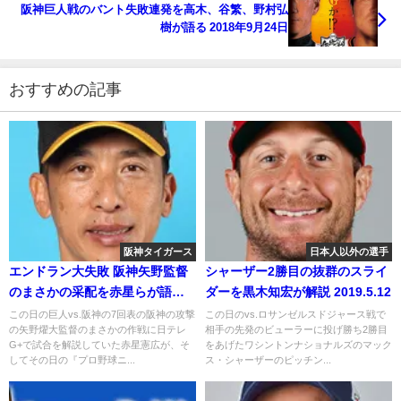
阪神巨人戦のバント失敗連発を高木、谷繁、野村弘
樹が語る 2018年9月24日
おすすめの記事
阪神タイガース
日本人以外の選手
エンドラン大失敗 阪神矢野監督
シャーザー2勝目の抜群のスライ
のまさかの采配を赤星らが語る
ダーを黒木知宏が解説 2019.5.12
2020.9.15
この日の巨人vs.阪神の7回表の阪神の攻撃
この日のvs.ロサンゼルスドジャース戦で
の矢野燿大監督のまさかの作戦に日テレ
相手の先発のビューラーに投げ勝ち2勝目
G+で試合を解説していた赤星憲広が、そ
をあげたワシントンナショナルズのマック
してその日の『プロ野球ニ...
ス・シャーザーのピッチン...