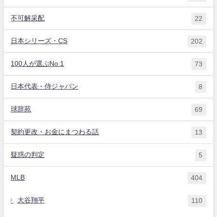
不可解采配
22
日本シリーズ・CS
202
100人が選ぶNo.1
73
日本代表・侍ジャパン
8
球辞苑
69
契約更改・お金にまつわる話
13
疑惑の判定
5
MLB
404
大谷翔平
110