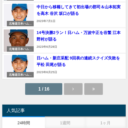
ァイターズ
中日から移籍してきて初出場の郡司＆山本拓実
を高木 谷沢 坂口が語る
2023年7月1日
北海道日本ハムフ
ァイターズ
14号決勝2ラン！日ハム・万波中正を谷繁 江本
野村が語る
2023年6月28日
北海道日本ハムフ
ァイターズ
日ハム・新庄采配 9回表の連続スクイズ失敗を
平松 田尾が語る
2023年6月25日
北海道日本ハムフ
ァイターズ
1 / 16
人気記事
24時間
1週間
1ヶ月