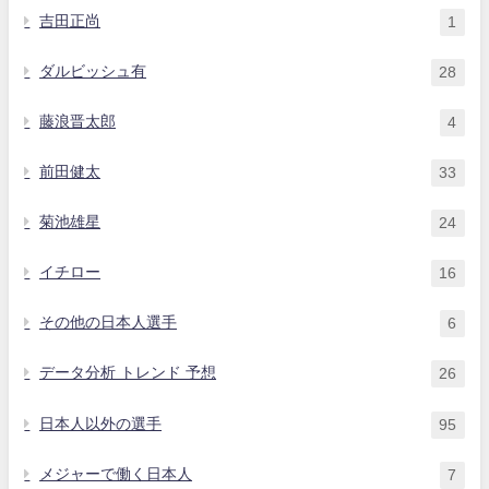
吉田正尚
1
ダルビッシュ有
28
藤浪晋太郎
4
前田健太
33
菊池雄星
24
イチロー
16
その他の日本人選手
6
データ分析 トレンド 予想
26
日本人以外の選手
95
メジャーで働く日本人
7