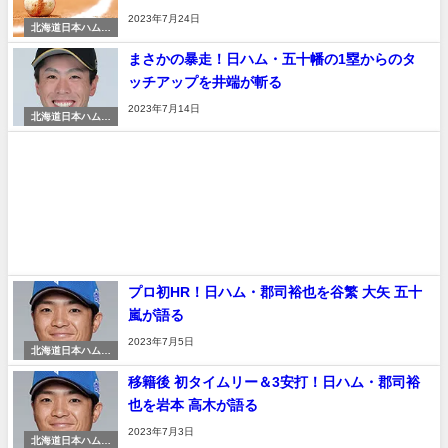
2023年7月24日
北海道日本ハムフ
ァイターズ
まさかの暴走！日ハム・五十幡の1塁からのタ
ッチアップを井端が斬る
2023年7月14日
北海道日本ハムフ
ァイターズ
プロ初HR！日ハム・郡司裕也を谷繁 大矢 五十
嵐が語る
2023年7月5日
北海道日本ハムフ
ァイターズ
移籍後 初タイムリー＆3安打！日ハム・郡司裕
也を岩本 高木が語る
2023年7月3日
北海道日本ハムフ