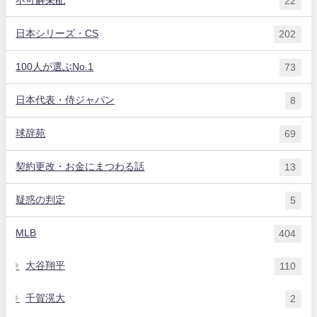
22
日本シリーズ・CS
202
100人が選ぶNo.1
73
日本代表・侍ジャパン
8
球辞苑
69
契約更改・お金にまつわる話
13
疑惑の判定
5
MLB
404
大谷翔平
110
千賀滉大
2