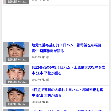
北海道日本ハムフ
ァイターズ
地元で勝ち越し打！日ハム・郡司裕也を福留
真中 斎藤雅樹が語る
2023年8月31日
北海道日本ハムフ
ァイターズ
6回2失点の好投！日ハム・上原健太の投球を岩
本 江本 平松が語る
2023年8月28日
北海道日本ハムフ
ァイターズ
4打点で連日の大暴れ！日ハム・郡司裕也を真
中 舘山 大矢が語る
2023年8月24日
北海道日本ハムフ
ァイターズ