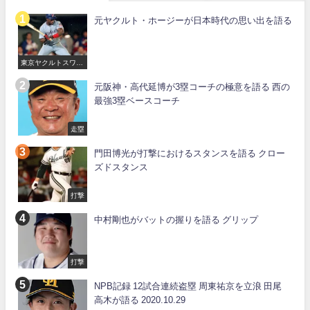
元ヤクルト・ホージーが日本時代の思い出を語る
東京ヤクルトスワロ
ーズ
元阪神・高代延博が3塁コーチの極意を語る 西の
最強3塁ベースコーチ
走塁
門田博光が打撃におけるスタンスを語る クロー
ズドスタンス
打撃
中村剛也がバットの握りを語る グリップ
打撃
NPB記録 12試合連続盗塁 周東祐京を立浪 田尾
高木が語る 2020.10.29