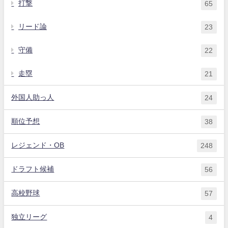
打撃
65
リード論
23
守備
22
走塁
21
外国人助っ人
24
順位予想
38
レジェンド・OB
248
ドラフト候補
56
高校野球
57
独立リーグ
4