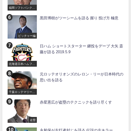
福岡ソフトバンクホ
ークス
黒田博樹がツーシームを語る 握り 投げ方 極意
ピッチャー編
日ハム ショートスターター 継投をデーブ 大矢 斎
藤が語る 2019.5.9
北海道日本ハムファ
イターズ
元ロッテオリオンズのレロン・リーが日本時代の
思い出を語る
千葉ロッテマリーン
ズ
赤星憲広が盗塁のテクニックを語り尽くす
走塁
永射保が左打者封じを語る 伝説の左キラー