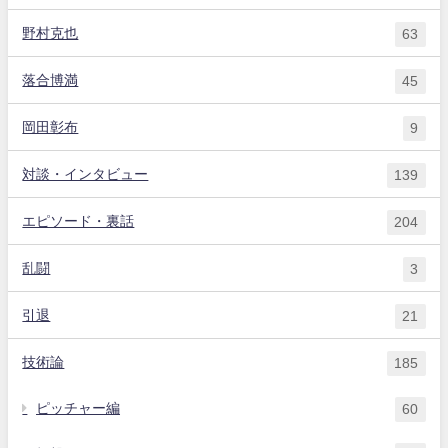
野村克也
63
落合博満
45
岡田彰布
9
対談・インタビュー
139
エピソード・裏話
204
乱闘
3
引退
21
技術論
185
ピッチャー編
60