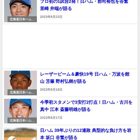
プロ初の1試合2発！日ハム・郡司裕也を谷繁
里崎 井端が語る
2023年8月23日
北海道日本ハムフ
ァイターズ
レーザービーム＆豪快19号 日ハム・万波を館
山 笘篠 野村弘樹が語る
2023年8月18日
北海道日本ハムフ
ァイターズ
今季初スタメンで3安打2打点！日ハム・古川を
真中 江本 斎藤明雄が語る
2023年8月17日
北海道日本ハムフ
ァイターズ
日ハム 39年ぶりの12連敗 典型的な負け方を岩
本 坂口 谷繁が語る