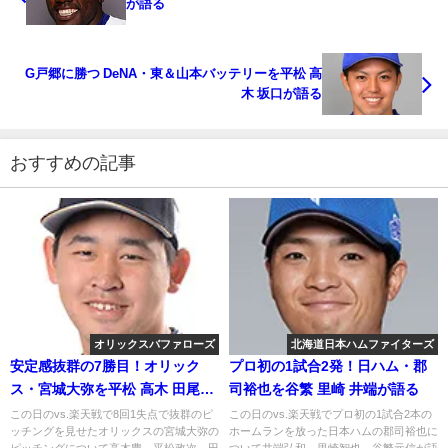
が語る
G戸郷に勝つ DeNA・東＆山本バッテリーを平松 高
木 坂口が語る
おすすめの記事
オリックスバファローズ
北海道日本ハムファイターズ
安定感抜群の7勝目！オリック
プロ初の1試合2発！日ハム・郡
ス・宮城大弥を平松 高木 田尾が
司裕也を谷繁 里崎 井端が語る
語る
この日のvs.楽天戦で8回1失点で抜群のピ
この日のvs.楽天戦でプロ初の1試合2本の
ッチングを見せたオリックスの宮城大弥の
ホームランを放った日本ハムの郡司裕也に
ピッチングについて高木豊、平松政次、田
ついて井端弘和、里崎智也、谷繁元信が語