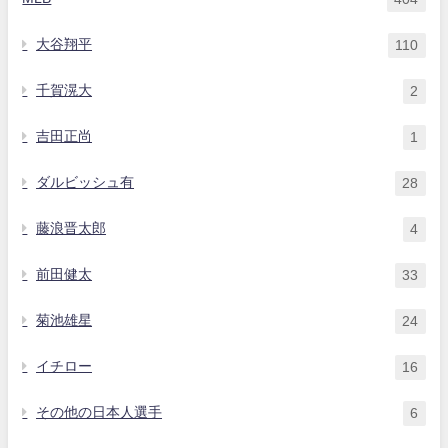
大谷翔平
110
千賀滉大
2
吉田正尚
1
ダルビッシュ有
28
藤浪晋太郎
4
前田健太
33
菊池雄星
24
イチロー
16
その他の日本人選手
6