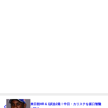
来日初HR & 1試合2発！中日・カリステを坂口智隆