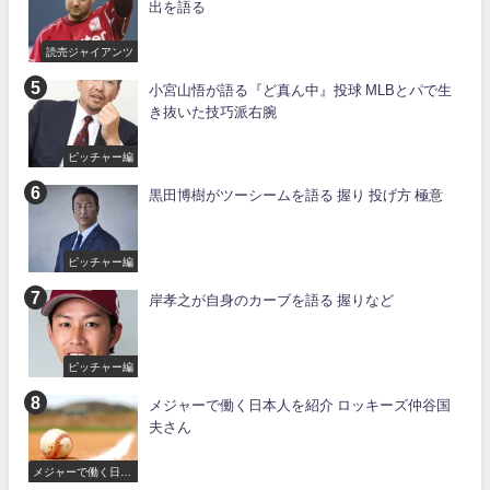
出を語る
読売ジャイアンツ
小宮山悟が語る『ど真ん中』投球 MLBとパで生
き抜いた技巧派右腕
ピッチャー編
黒田博樹がツーシームを語る 握り 投げ方 極意
ピッチャー編
岸孝之が自身のカーブを語る 握りなど
ピッチャー編
メジャーで働く日本人を紹介 ロッキーズ仲谷国
夫さん
メジャーで働く日本
人