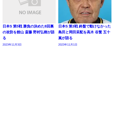
日本S 第5戦 勝負の決めた8回裏
日本S 第3戦 終盤で動けなかった
の攻防を館山 斎藤 野村弘樹が語
島田と岡田采配を高木 谷繁 五十
る
嵐が語る
2023年11月3日
2023年11月1日