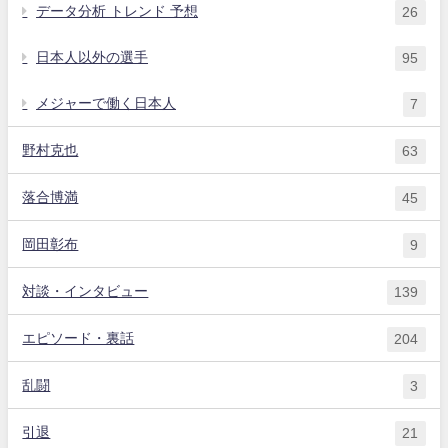
データ分析 トレンド 予想
26
日本人以外の選手
95
メジャーで働く日本人
7
野村克也
63
落合博満
45
岡田彰布
9
対談・インタビュー
139
エピソード・裏話
204
乱闘
3
引退
21