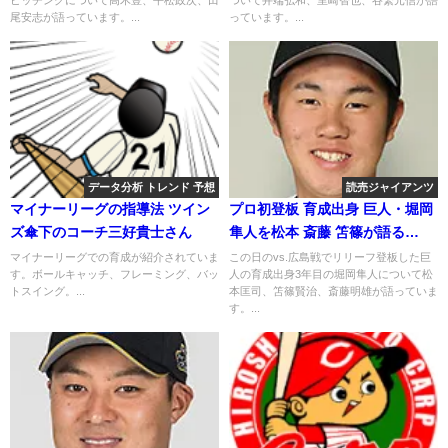
尾安志が語っています。...
っています。...
データ分析 トレンド 予想
読売ジャイアンツ
マイナーリーグの指導法 ツイン
プロ初登板 育成出身 巨人・堀岡
ズ傘下のコーチ三好貴士さん
隼人を松本 斎藤 笘篠が語る
2019.8.1
マイナーリーグでの育成が紹介されていま
この日のvs.広島戦でリリーフ登板した巨
す。ボールキャッチ、フレーミング、バッ
人の育成出身3年目の堀岡隼人について松
トスイング。...
本匡司、笘篠賢治、斎藤明雄が語っていま
す。...