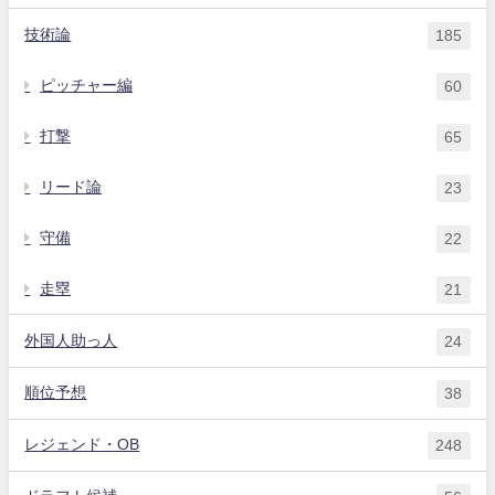
技術論
185
ピッチャー編
60
打撃
65
リード論
23
守備
22
走塁
21
外国人助っ人
24
順位予想
38
レジェンド・OB
248