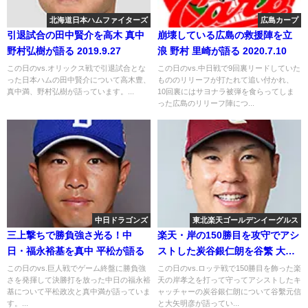
北海道日本ハムファイターズ
広島カープ
引退試合の田中賢介を高木 真中
崩壊している広島の救援陣を立
野村弘樹が語る 2019.9.27
浪 野村 里崎が語る 2020.7.10
この日のvs.オリックス戦で引退試合とな
この日のvs.中日戦で9回裏リードしていた
った日本ハムの田中賢介について高木豊、
もののリリーフが打たれて追い付かれ、
真中満、野村弘樹が語っています。...
10回裏にはサヨナラ被弾を食らってしま
った広島のリリーフ陣につ...
中日ドラゴンズ
東北楽天ゴールデンイーグルス
三上撃ちで勝負強さ光る！中
楽天・岸の150勝目を攻守でアシ
日・福永裕基を真中 平松が語る
ストした炭谷銀仁朗を谷繁 大矢
が語る
この日のvs.巨人戦でゲーム終盤に勝負強
この日のvs.ロッテ戦で150勝目を飾った楽
さを発揮して決勝打を放った中日の福永裕
天の岸孝之を打って守ってアシストしたキ
基について平松政次と真中満が語っていま
ャッチャーの炭谷銀仁朗について谷繫元信
す。...
と大矢明彦が語ってい...