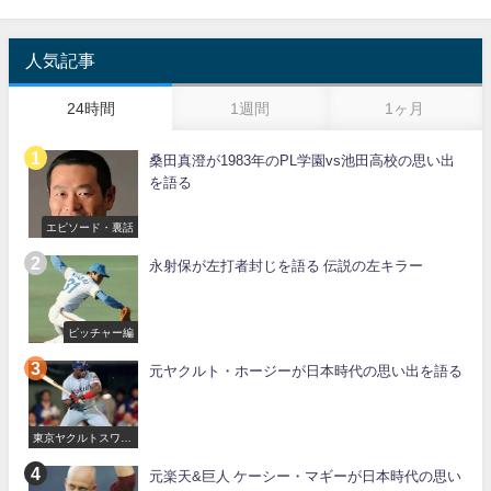
人気記事
24時間
1週間
1ヶ月
桑田真澄が1983年のPL学園vs池田高校の思い出
を語る
エピソード・裏話
永射保が左打者封じを語る 伝説の左キラー
ピッチャー編
元ヤクルト・ホージーが日本時代の思い出を語る
東京ヤクルトスワロ
ーズ
元楽天&巨人 ケーシー・マギーが日本時代の思い