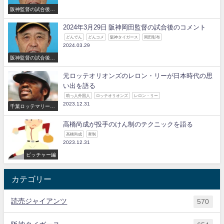
阪神監督の試合後の
コメント
2024年3月29日 阪神岡田監督の試合後のコメント
どんでん
どんコメ
阪神タイガース
岡田彰布
2024.03.29
阪神監督の試合後の
コメント
元ロッテオリオンズのレロン・リーが日本時代の思
い出を語る
助っ人外国人
ロッテオリオンズ
レロン・リー
2023.12.31
千葉ロッテマリーン
ズ
高橋尚成が投手のけん制のテクニックを語る
高橋尚成
牽制
2023.12.31
ピッチャー編
カテゴリー
読売ジャイアンツ
570