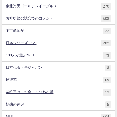
東北楽天ゴールデンイーグルス
270
阪神監督の試合後のコメント
508
不可解采配
22
日本シリーズ・CS
202
100人が選ぶNo.1
73
日本代表・侍ジャパン
8
球辞苑
69
契約更改・お金にまつわる話
13
疑惑の判定
5
MLB
404