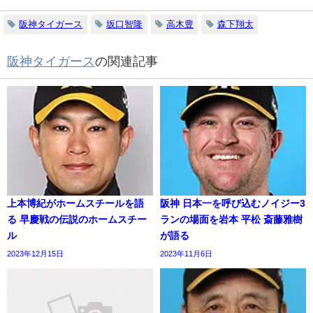
阪神タイガース
坂口智隆
高木豊
森下翔太
阪神タイガース
の関連記事
上本博紀がホームスチールを語
阪神 日本一を呼び込むノイジー3
る 早慶戦の伝説のホームスチー
ランの場面を岩本 平松 斎藤雅樹
ル
が語る
2023年12月15日
2023年11月6日