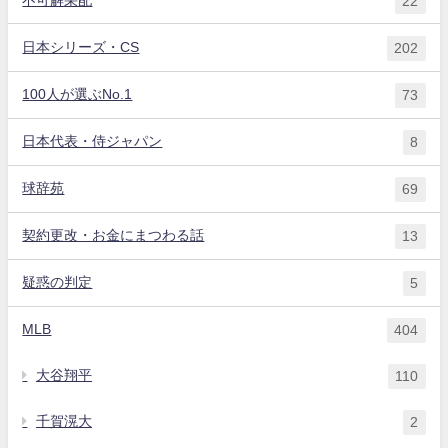
22
日本シリーズ・CS
202
100人が選ぶNo.1
73
日本代表・侍ジャパン
8
球辞苑
69
契約更改・お金にまつわる話
13
疑惑の判定
5
MLB
404
大谷翔平
110
千賀滉大
2