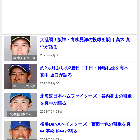
大乱調！阪神・青柳晃洋の投球を坂口 高木 真
中が語る
2023年9月30日
阪神タイガース
約2ヵ月ぶりの2勝目！中日・仲地礼亜を高木
真中 坂口が語る
2023年9月30日
中日ドラゴンズ
北海道日本ハムファイターズ・谷内亮太の引退
を真中が語る
2023年9月28日
北海道日本ハムフ
ァイターズ
横浜DeNAベイスターズ・藤田一也の引退を真
中 平松 松中が語る
2023年9月28日