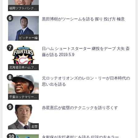
福岡ソフトバンクホ
ークス
黒田博樹がツーシームを語る 握り 投げ方 極意
ピッチャー編
日ハム ショートスターター 継投をデーブ 大矢 斎
藤が語る 2019.5.9
北海道日本ハムファ
イターズ
元ロッテオリオンズのレロン・リーが日本時代の
思い出を語る
千葉ロッテマリーン
ズ
赤星憲広が盗塁のテクニックを語り尽くす
走塁
永射保が左打者封じを語る 伝説の左キラー