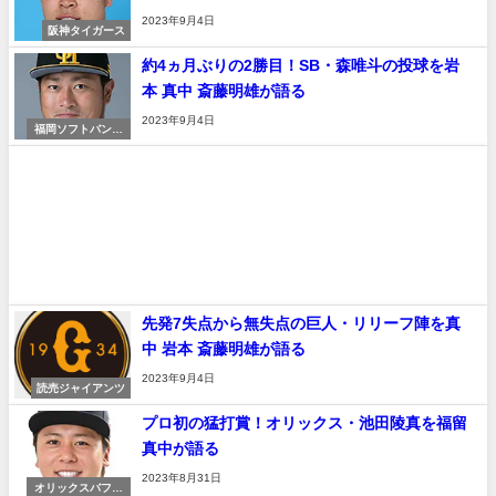
2023年9月4日
阪神タイガース
約4ヵ月ぶりの2勝目！SB・森唯斗の投球を岩
本 真中 斎藤明雄が語る
2023年9月4日
福岡ソフトバンク
ホークス
先発7失点から無失点の巨人・リリーフ陣を真
中 岩本 斎藤明雄が語る
2023年9月4日
読売ジャイアンツ
プロ初の猛打賞！オリックス・池田陵真を福留
真中が語る
2023年8月31日
オリックスバファ