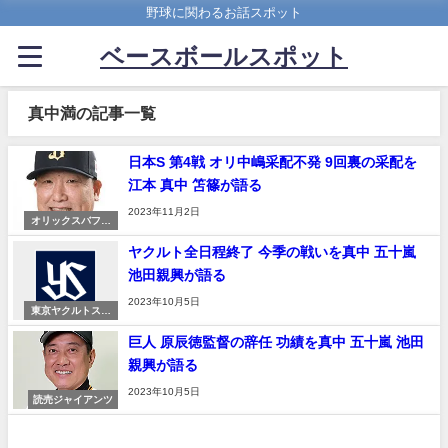
野球に関わるお話スポット
ベースボールスポット
真中満の記事一覧
日本S 第4戦 オリ中嶋采配不発 9回裏の采配を
江本 真中 笘篠が語る
2023年11月2日
オリックスバファ
ローズ
ヤクルト全日程終了 今季の戦いを真中 五十嵐
池田親興が語る
2023年10月5日
東京ヤクルトスワ
ローズ
巨人 原辰徳監督の辞任 功績を真中 五十嵐 池田
親興が語る
2023年10月5日
読売ジャイアンツ