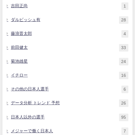
吉田正尚
1
ダルビッシュ有
28
藤浪晋太郎
4
前田健太
33
菊池雄星
24
イチロー
16
その他の日本人選手
6
データ分析 トレンド 予想
26
日本人以外の選手
95
メジャーで働く日本人
7