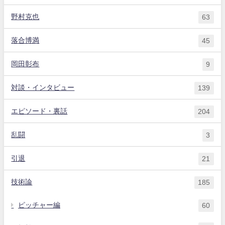
野村克也
63
落合博満
45
岡田彰布
9
対談・インタビュー
139
エピソード・裏話
204
乱闘
3
引退
21
技術論
185
ピッチャー編
60