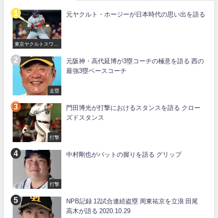
元ヤクルト・ホージーが日本時代の思い出を語る
東京ヤクルトスワロ
ーズ
元阪神・高代延博が3塁コーチの極意を語る 西の
最強3塁ベースコーチ
走塁
門田博光が打撃におけるスタンスを語る クロー
ズドスタンス
打撃
中村剛也がバットの握りを語る グリップ
打撃
NPB記録 12試合連続盗塁 周東祐京を立浪 田尾
高木が語る 2020.10.29