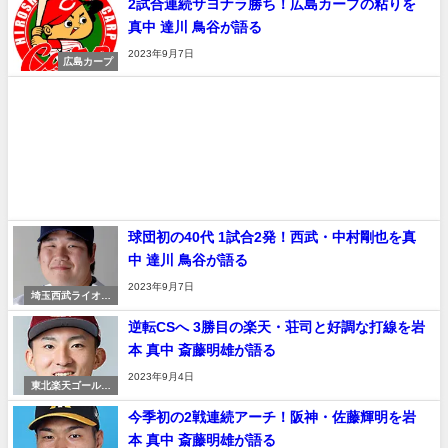
2試合連続サヨナラ勝ち！広島カープの粘りを
真中 達川 鳥谷が語る
2023年9月7日
広島カープ
球団初の40代 1試合2発！西武・中村剛也を真
中 達川 鳥谷が語る
2023年9月7日
埼玉西武ライオン
ズ
逆転CSへ 3勝目の楽天・荘司と好調な打線を岩
本 真中 斎藤明雄が語る
2023年9月4日
東北楽天ゴールデ
ンイーグルス
今季初の2戦連続アーチ！阪神・佐藤輝明を岩
本 真中 斎藤明雄が語る