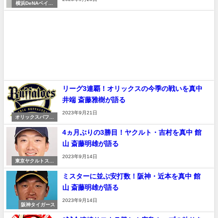
横浜DeNAベイス
ターズ
リーグ3連覇！オリックスの今季の戦いを真中
井端 斎藤雅樹が語る
2023年9月21日
オリックスバファ
ローズ
4ヵ月ぶりの3勝目！ヤクルト・吉村を真中 館
山 斎藤明雄が語る
2023年9月14日
東京ヤクルトスワ
ローズ
ミスターに並ぶ安打数！阪神・近本を真中 館
山 斎藤明雄が語る
2023年9月14日
阪神タイガース