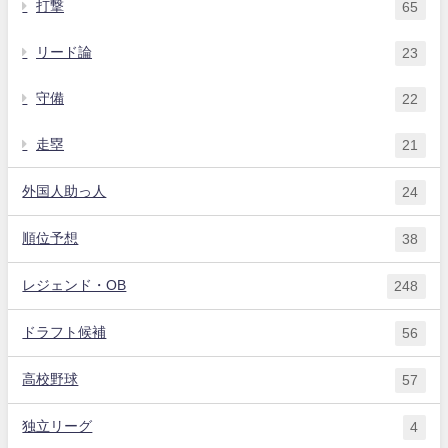
打撃
65
リード論
23
守備
22
走塁
21
外国人助っ人
24
順位予想
38
レジェンド・OB
248
ドラフト候補
56
高校野球
57
独立リーグ
4