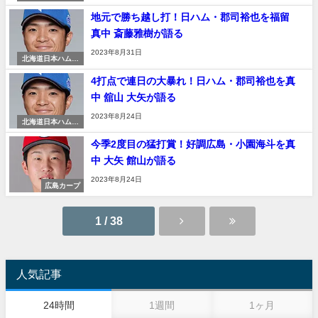
ローズ
地元で勝ち越し打！日ハム・郡司裕也を福留
真中 斎藤雅樹が語る
2023年8月31日
北海道日本ハムフ
ァイターズ
4打点で連日の大暴れ！日ハム・郡司裕也を真
中 舘山 大矢が語る
2023年8月24日
北海道日本ハムフ
ァイターズ
今季2度目の猛打賞！好調広島・小園海斗を真
中 大矢 館山が語る
2023年8月24日
広島カープ
1 / 38
人気記事
24時間
1週間
1ヶ月