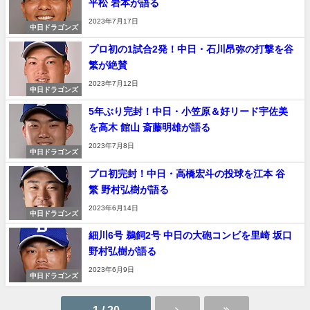
平松 岩本が語る
2023年7月17日
中日ドラゴンズ
プロ初の1試合2発！中日・石川昂弥の打撃を谷
繁が絶賛
2023年7月12日
中日ドラゴンズ
5年ぶり完封！中日・小笠原＆好リード宇佐美
を高木 館山 斎藤明雄が語る
2023年7月8日
中日ドラゴンズ
プロ初完封！中日・高橋宏斗の投球を江本 谷
繁 野村弘樹が語る
2023年6月14日
中日ドラゴンズ
細川6号 鵜飼2号 中日の大砲コンビを里崎 坂口
野村弘樹が語る
2023年6月9日
中日ドラゴンズ