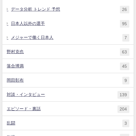
データ分析 トレンド 予想
26
日本人以外の選手
95
メジャーで働く日本人
7
野村克也
63
落合博満
45
岡田彰布
9
対談・インタビュー
139
エピソード・裏話
204
乱闘
3