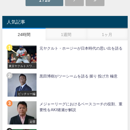
1 / 20
人気記事
24時間
1週間
1ヶ月
元ヤクルト・ホージーが日本時代の思い出を語る
東京ヤクルトスワロ
ーズ
黒田博樹がツーシームを語る 握り 投げ方 極意
ピッチャー編
メジャーリーグにおけるベースコーチの役割、重
要性をAKI猪瀬が解説
走塁