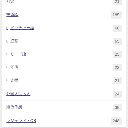
引退
21
技術論
185
ピッチャー編
60
打撃
65
リード論
23
守備
22
走塁
21
外国人助っ人
24
順位予想
38
レジェンド・OB
248