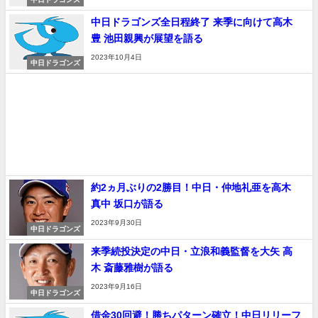
中日ドラゴンズ全日程終了 来季に向けて高木
豊 池田親興が展望を語る
2023年10月4日
中日ドラゴンズ
約2ヵ月ぶりの2勝目！中日・仲地礼亜を高木
真中 坂口が語る
2023年9月30日
中日ドラゴンズ
来季続投決定の中日・立浪和義監督を大矢 高
木 斎藤雅樹が語る
2023年9月16日
中日ドラゴンズ
借金30回避！勝ちパターン確立！中日リリーフ