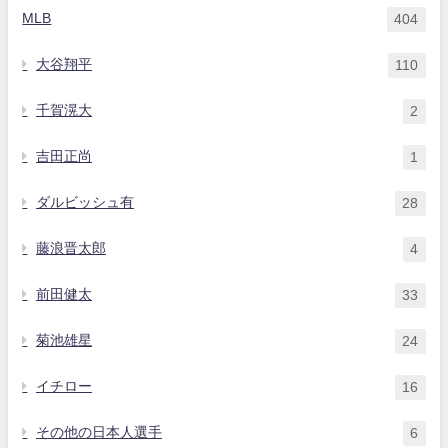
MLB
404
大谷翔平
110
千賀滉大
2
吉田正尚
1
ダルビッシュ有
28
藤浪晋太郎
4
前田健太
33
菊池雄星
24
イチロー
16
その他の日本人選手
6