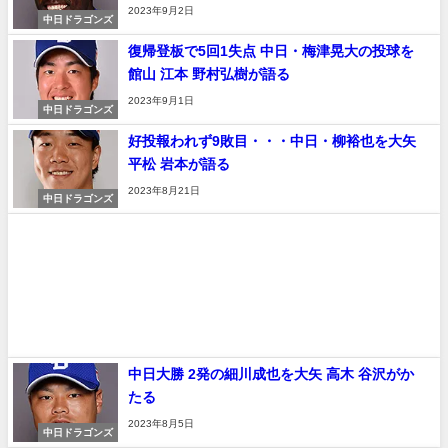
2023年9月2日
中日ドラゴンズ
復帰登板で5回1失点 中日・梅津晃大の投球を
館山 江本 野村弘樹が語る
2023年9月1日
中日ドラゴンズ
好投報われず9敗目・・・中日・柳裕也を大矢
平松 岩本が語る
2023年8月21日
中日ドラゴンズ
中日大勝 2発の細川成也を大矢 高木 谷沢がか
たる
2023年8月5日
中日ドラゴンズ