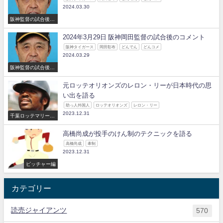
2024.03.30
阪神監督の試合後の
コメント
2024年3月29日 阪神岡田監督の試合後のコメント
阪神タイガース
岡田彰布
どんでん
どんコメ
2024.03.29
阪神監督の試合後の
コメント
元ロッテオリオンズのレロン・リーが日本時代の思
い出を語る
助っ人外国人
ロッテオリオンズ
レロン・リー
2023.12.31
千葉ロッテマリーン
ズ
高橋尚成が投手のけん制のテクニックを語る
高橋尚成
牽制
2023.12.31
ピッチャー編
カテゴリー
読売ジャイアンツ
570