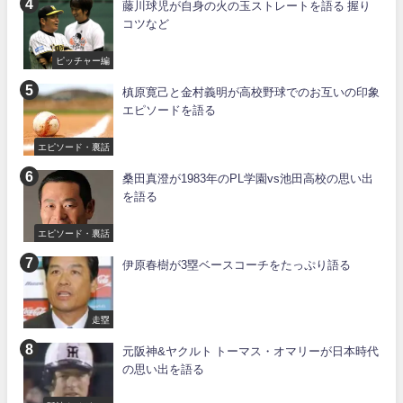
藤川球児が自身の火の玉ストレートを語る 握り
コツなど
ピッチャー編
槙原寛己と金村義明が高校野球でのお互いの印象
エピソードを語る
エピソード・裏話
桑田真澄が1983年のPL学園vs池田高校の思い出
を語る
エピソード・裏話
伊原春樹が3塁ベースコーチをたっぷり語る
走塁
元阪神&ヤクルト トーマス・オマリーが日本時代
の思い出を語る