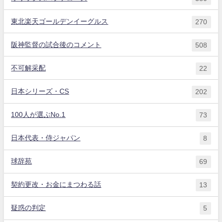
東北楽天ゴールデンイーグルス
270
阪神監督の試合後のコメント
508
不可解采配
22
日本シリーズ・CS
202
100人が選ぶNo.1
73
日本代表・侍ジャパン
8
球辞苑
69
契約更改・お金にまつわる話
13
疑惑の判定
5