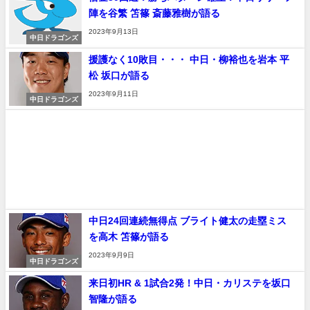
陣を谷繁 笘篠 斎藤雅樹が語る
2023年9月13日
中日ドラゴンズ
援護なく10敗目・・・ 中日・柳裕也を岩本 平
松 坂口が語る
2023年9月11日
中日ドラゴンズ
中日24回連続無得点 ブライト健太の走塁ミス
を高木 笘篠が語る
2023年9月9日
中日ドラゴンズ
来日初HR & 1試合2発！中日・カリステを坂口
智隆が語る